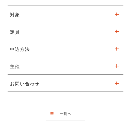
ので、初心者の方でも安心してご参加いただけます。
※駐車台数が限られてます。公共交通機関をご利用ください。
対象
①～⑦ ￥６,000（11/23イベント参加費含む）
開催日： ①～⑦いずれも19時より約2時間のレッスン
（15分前より受付）（初回のみ18：30受付開始）
※レッスン初日、受付にてお支払いください。
詳細はこちら
定員
高校生以上（未経験者・初心者向け）
① 9月5日 （火）
※欠席された回の参加費は返金致しません。ご了承ください。
② 9月13日（水）
申込方法
③ 9月19日（水）
70名
④ 10月11日（水）
⑤ 10月25日 （水）
主催
sacayメイト
こちらから
⑥ 11月8日（水）
ＷＥＢ
⑦ 11月22日（水）
(要無料登録)
お問い合わせ
※11月23日（木・祝）フェニーチェ堺クリスマスイベントにて成
フェニーチェ堺
果発表
堺市文化振
0570-08-0089(平日10:00~18:00 土日祝10:00
フェニーチェ堺(堺市民芸術文化ホール)
※レッスン会場は変更する場合があります。
興財団
～18:00)
TEL:072-223-1000
チケットセ
※一部携帯・CATV接続電話・IP電話からはご
練習曲：2曲程度
ンター
利用いただけません。
一覧へ