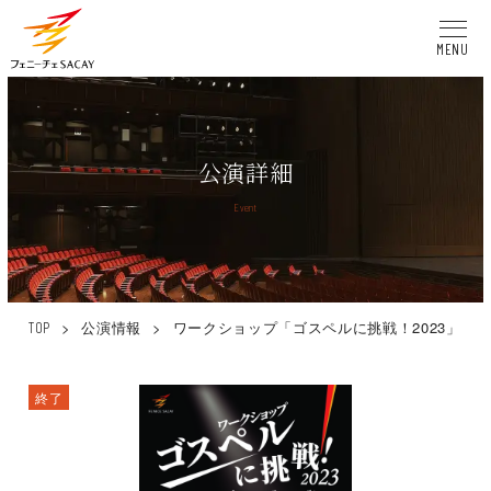
MENU
公演詳細
Event
>
公演情報
>
ワークショップ「ゴスペルに挑戦！2023」
TOP
終了