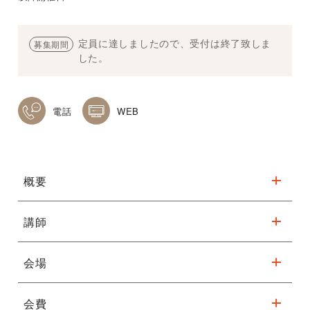
定員に達しましたので、受付は終了致しま
募集期間
した。
電話
WEB
概要
講師
手をたたいたり、ステップを踏んだ
りしながら全身全霊で歌うゴスペル
会場
フェイスゴスペルスクールの講師が発声法から丁寧に指導します
会費
フェニーチェ堺 小ホール