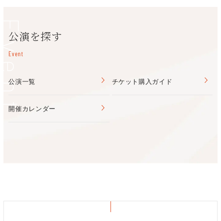
Event
公演を探す
Event
田邊 裕子(たなべゆうこ)／フェイスゴスペル
幼少からピアノに触れ、学生時代に軽音楽部に入り、その後もバ
公演一覧
チケット購入ガイド
ンド活動で関西を中心にストリートやイベント、ライブハウスで
活躍。
開催カレンダー
ソロ活動をきっかけにシンガーへ転身、恩師の紹介でゴスペルと
出会い、その音楽性や言葉の奥深さに魅了される。
幾つかのクワイア、多数のイベントやステージでの経験を経て、
2018年にプロのゴスペルグループJACOO GOSPEL SINGERS
へ加入。
現在も多方面でゴスペル講師や院内コンサート等で活躍中。