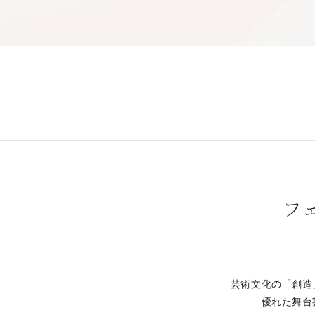
フ
芸術文化の「創造
。
優れた舞台