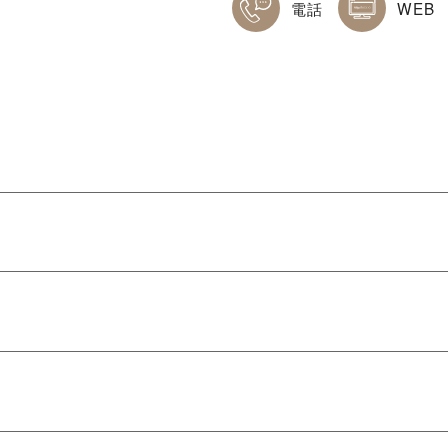
電話
WEB
香ヶ丘リベルテ高等学校／金岡高等学校
華高等学校／泉陽高等学校
学校／羽衣学園高等学校
関をご利用ください。
堺市・近隣の高校ダンス部が集結！