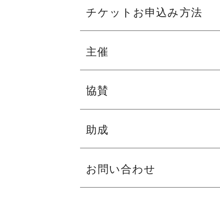
無料
【
全指定席
】
（五十音順・出演順ではございません）
チケットお申込み方法
をテーマに各校それぞれの想いを
ツナグ
ご入場にはチケットが必要です
「バブリーダンス」で高校生のカリスマ
※チケット発券手数料はお客様にてご
巻！
主催
ファミリーマート決済の方はファミポー
sacayメイトＷＥＢ
こ
セブンイレブン決済の方はセブンイレブ
(要無料登録)
堺市文化振興財団
057
フェニーチェ堺
協賛
チケットセンター
※一
※座席番号は、お選びいただけません
＊未就学児のご入場はご遠慮ください。
※1申込につき4名様まで
個別指導アップ学習会
助成
＊本番中、許可のない撮影および録音（
※窓口での受付はありません
文化庁文化芸術振興費補助金（劇場・音
お問い合わせ
フェニーチェ堺(堺市民芸術文化ホール)
TEL:072-223-1000