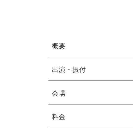
概要
出演・振付
出演校
会場
大阪商業大学堺高等学校／鳳高等学校／
堺西高等学校／堺リベラル高等学校／精
フェニーチェ堺 大ホール
料金
帝塚山学院泉ヶ丘高等学校／登美丘高等
※駐車台数が限られてます。公共交通機
初芝立命館高等学校／東百舌鳥高等学校