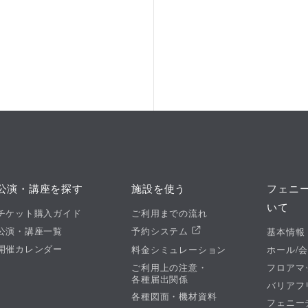
公演・講座を探す
施設を使う
フェニ
いて
チケット購入ガイド
ご利用までの流れ
公演・講座一覧
予約システム
基本情報
開催カレンダー
料金シミュレーション
ホール/
ご利用上の注意・
フロアマ
各種届出関係
バリアフ
各種図面・機材資料
フェニー