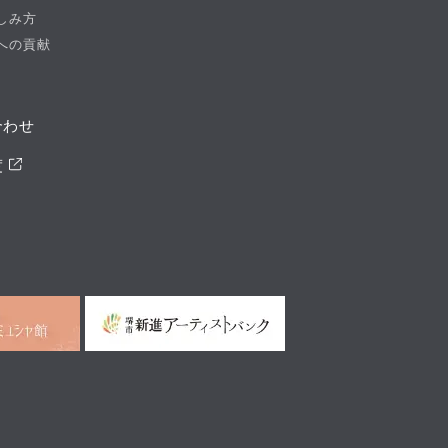
しみ方
への貢献
合わせ
度