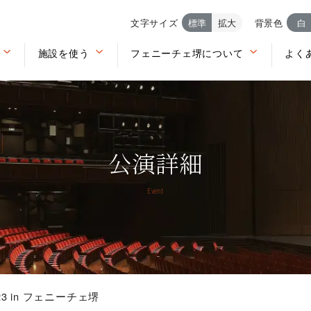
文字サイズ
標準
拡大
背景色
白
施設を使う
フェニーチェ堺について
よく
公演詳細
Event
2023 in フェニーチェ堺