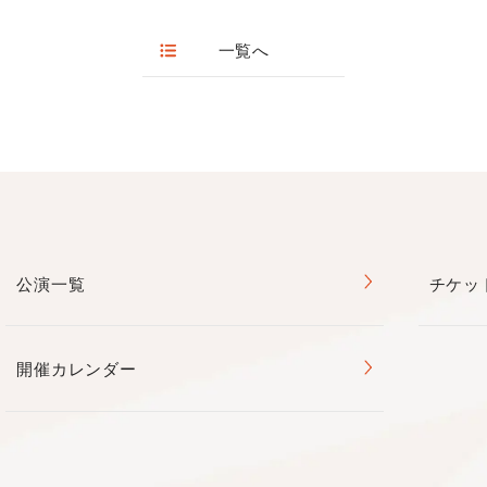
一覧へ
グランドフィナーレ振付
公演一覧
チケッ
akane
各社CM振付や映像監修などマルチに活動する、日本
開催カレンダー
2017年にYouTubeにて「 バブリーダンス」を配信
中。