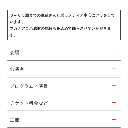
３～８５歳までの生徒さんとボランティア中心にフラをして
います。
マカナアロハ感謝の気持ちを込めて踊らさせていただきま
す。
会場
出演者
※駐車台数が限られてます。公共交通機関をご利用ください。
プログラム／演目
Special Guest :
神保 滋先生
Keiko
詳細はこちら
Guest : AYAKO KAZU Rui
チケット料金など
Musician : Kukuna Mahana 椎名家
HULA
ウクレレ生演奏
ALOHANA HULA
主催
無料（全席自由）