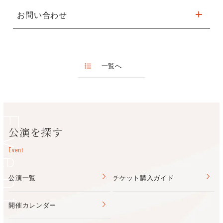
お問い合わせ
ALOHANA HULA
ALOHANA HULA 代表 荻野奈緒美
TEL 090-4491-1520
一覧へ
Event
公演を探す
Event
公演一覧
チケット購入ガイド
開催カレンダー