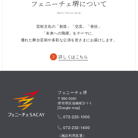
フェニーチェ堺について
About Fenice sacay
芸術文化の「創造」「交流」「発信」
「未来への飛躍」をテーマに、
優れた舞台芸術や多彩な公演を皆さまにお届けします。
詳しくはこちら
フェニーチェ堺
〒590-0061
堺市堺区翁橋町2-1-1
[
Google map
]
072-223-1000
072-232-1400
（施設利用直通）