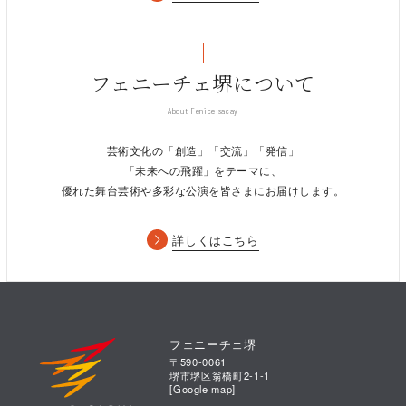
フェニーチェ堺について
■南紫音 Shion Minami violin
2005年ロン=ティボー国際コンクール第2位を受賞し、一躍国際
About Fenice sacay
的注目を集めた若手実力派。15年には難関で知られるハノーフ
ァー国際ヴァイオリン・コンクール第2位を受賞。ほかアルベル
芸術文化の「創造」「交流」「発信」
ト・クルチ国際ヴァイオリン・コンクールにも優勝。これまでに
「未来への飛躍」をテーマに、
フランス国立管弦楽団、リール国立管弦楽団、サンカルロ歌劇場
優れた舞台芸術や多彩な公演を皆さまにお届けします。
管弦楽団、ミラノ・スカラ座室内合奏団とも共演。スペイン・ビ
ルバオ交響楽団との日本ツアーも好評を博した。20年には、ベ
詳しくはこちら
ートーヴェンのヴァイオリン・ソナタ全曲演奏会を清水和音氏を
パートナーに迎えて行い大きな話題を集めた。CDはユニバーサ
ルミュージックより3枚リリース。10年ホテルオークラ賞、11年
出光音楽賞、17年北九州市民文化賞受賞。
フェニーチェ堺
〒590-0061
(C)Shuichi Tsunoda
堺市堺区翁橋町2-1-1
[
Google map
]