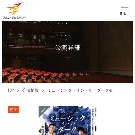
MENU
公演詳細
Event
>
公演情報
>
ミュージック・イン・ザ・ダーク®
TOP
終了