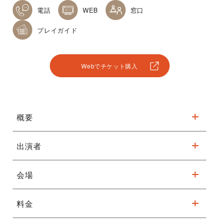
電話
WEB
窓口
プレイガイド
Webでチケット購入
概要
出演者
ミュージック・イン・ザ・ダーク®
会場
関西初！！
暗闇の中、ステージと客席とで共有される未知の
音楽体験
料金
フェニーチェ堺 小ホール
ミュージック・イン・ザ・ダーク®は、視覚障害のある音楽家と
※駐車台数が限られてます。公共交通機関をご利用ください。