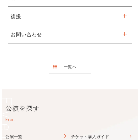
取(手数料￥110/1枚)、
A.ヴィヴァルディ：ヴァイオリン協奏曲集 《和声と創意の試
■川畠成道 Narimichi Kawabata violin
TEL/072-223-1000
クレジットカード支払いの方は上記に加え、公演
み》 Op.8 「四季」
視覚障害を負った幼少期にヴァイオリンと出会い、桐朋学園大学
販売時間 ：9:00～20:00
後援
堺市立健康福祉プラザ 視覚・聴覚障害者センター
当日会場引き取り(手数料無料)もお選びいただけま
卒業後、英国王立音楽院史上2人目となるスペシャル・アーティ
休館日：第1・3月曜(祝日の場合は開館)、年末年始
す。
スト・ステイタスの称号を授与され首席卒業。ソリストとして精
公演ホームページはこちら
横浜みなとみらいホール（公益財団法人横浜市芸術文化振興財
栂文化会館
（泉北高速鉄道「栂・美木多」駅前）
力的に活動を展開、国内外の主要オーケストラと多数共演。CD
お問い合わせ
東京藝術大学
団）
は1st･2ndアルバムがそれぞれ20万枚の記録的大ヒットとなって
〒590-0141 堺市南区桃山台2-1-2
以来15枚をリリース。「徹子の部屋」「スタジオパークからこ
公益財団法人堺市文化振興財団
TEL/072-296-0015
んにちは」などのテレビ番組にも出演。デビュー当初より音楽活
TEL 072-228-0880（平日9:00～17:30）
（営業時間9:00～20:00 休館日：月曜日・年末年始）
動の傍ら積極的に国内外でチャリティコンサートを行う。中学･
一覧へ
高校教科書などに映像や文章が使用される等、社会派アーティス
東文化会館
（南海電鉄高野線「北野田」駅 徒歩約2分 ）
トとしても多方面に影響を与えている。文部科学省スペシャルサ
ポート大使。
TEL/072-230-0134
< 川畠成道オフィシャルサイト
（営業時間9:00～20:00 休館日：水曜日（祝日の場合は開
http://www.kawabatanarimichi.jp >
Event
館）・年末年始（12月30日～1月4日）・夏の点検）
公演を探す
美原文化会館
（南海バス「美原区役所前」）
Event
TEL/072-363-6868
（営業時間9:00～20:00 休館日：第2・4月曜日（ただし祝日は
公演一覧
チケット購入ガイド