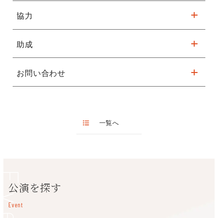
(要無料登録)
（土）、11月10日（日）、17日（日）
協力
｜時 間｜10：00～12：00（初日9:30受付開始）
フェニーチェ堺
※練習は裸足で行います。動きやすい服装でお越しください。
※注意事項
・1申込につき2名もしくは3名でお申し込みください。
助成
関西大学 人間健康学部 身体表現ゼミ
●
公演
（堺市と関西大学との地域連携事業「
みんなで踊ろう
」ダ
・4名(以上)のご家族で参加される場合は、2回(以上)に分けてお
ンス公演）
申し込みください。
｜日 程｜2024年11月24日（日）※時間未定
<例：小学生3名と保護者2名のご家族での参加の場合>
お問い合わせ
文化庁文化芸術振興費補助金（劇場・音楽堂等機能強化推進事
｜会 場｜フェニーチェ堺 大ホール
⇒[小学生2名＋保護者1名]と[小学生1名＋保護者1名]の2組に
業）│独立行政法人日本芸術文化振興会
フェニーチェ堺(堺市民芸術文化ホール)
分けてそれぞれお申込み
TEL:072-223-1000
●
講 師
・保護者1名に対し小学生3名以上での参加希望の方は、フェニ
原田純子（関西大学 人間健康学部 教授）
ーチェ堺まで
お問い合わせ
（072-223-1000）ください。
一覧へ
アシスタント：眺野 花（関西大学大学院 博士課程 後期課程）
・お申し込み後のキャンセルはお受けできません。
ほか、関西大学 人間健康学部 大学院生・学部生
・参加費とは別途、公演衣装代などの実費をご負担いただく場合
原田純子（はらだじゅんこ）
がございます。
関西大学人間健康学部教授
専門は舞踊教育学。（公社）日本女子体育連盟理事、大阪女子体
育連盟会長。
公演を探す
2020年（公社）日本女子体育連盟 JAPEW 指導者賞を受賞。
「舞踊不選人（ダンスは人を選ばず）」を掲げ、ダンス経験の有
Event
無を問わないインクルーシブなダンス活動を研究、実践してい