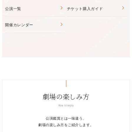
Event
る。2011年より関西大学と堺市の地域連携事業にてシニア対象
公演一覧
チケット購入ガイド
のダンス・ワークショップ、2017年より年に一度、シニアと学
生による舞台公演を開催。
開催カレンダー
劇場の楽しみ方
How to enjoy
公演鑑賞とは一味違う、
劇場の楽しみ方をご紹介します。