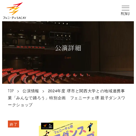
MENU
公演詳細
Event
>
公演情報
>
2024年度 堺市と関西大学との地域連携事
TOP
業「みんなで踊ろう」特別企画 フェニーチェ堺 親子ダンスワ
ークショップ
終了