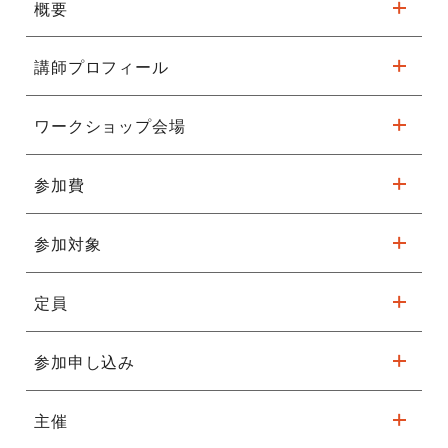
概要
講師プロフィール
フェニーチェ堺 大ホールで親子一緒
に踊りませんか？
ワークショップ会場
堺市と関西大学との地域連携事業「みんなで踊ろう」のダンス公
参加費
フェニーチェ堺 多目的室
演出演に向けたダンスワークショップです。
※11/17（日）は関西大学（
堺キャンパス
）での実施となる可能
経験や年齢を超えて互いの特性を活かしながら、いきいきとダン
性があります。
参加対象
ペア 3,000円（小学生1名＋保護者1名）
スを楽しむ「場」と「時間」の創出を目指します。
※3名（＋小学生1名または＋保護者1名）でお申し込みの場合
講師の原田先生と大学生たちが優しくフォローしてくれるので、
※駐車台数が限られてます。公共交通機関をご利用ください。
は、追加で1,500円（計 4,500円）いただきます。
ダンス経験がなくても大丈夫。
定員
親子 [小学生と保護者]
みんなで一緒に最高の舞台公演を創りましょう。
※11/24の公演含む
全日程参加できる方
詳細はこちら
※子どものみ、大人のみの参加はできません
参加申し込み
15名程度
※先着順（定員となり次第、締め切ります）
●
ワークショップ
[全5回]
主催
sacayメイトＷＥＢ
｜日 程｜2024年9月23日（月・祝）、10月5日（土）、26日