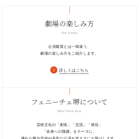
賞
令和2年 NHK連続テレビ小説「おちょやん」に黒
衣・語りで出演
劇場の楽しみ方
＜経歴＞
桂紅雀
平成7年 9月 故 桂枝雀に入門
How to enjoy
平成8年 4月 京都・東山安井 金比羅会館「桂米朝
落語研究会」にて初舞台
公演鑑賞とは一味違う、
劇場の楽しみ方をご紹介します。
＜経歴＞
平成26年 2月1日 桂吉弥に入門
平成26年 4月6日 交野市光明院 光明院寄席 に
詳しくはこちら
て初舞台
桂弥っこ
フェニーチェ堺について
About Fenice sacay
芸術文化の「創造」「交流」「発信」
「未来への飛躍」をテーマに、
優れた舞台芸術や多彩な公演を皆さまにお届けします。