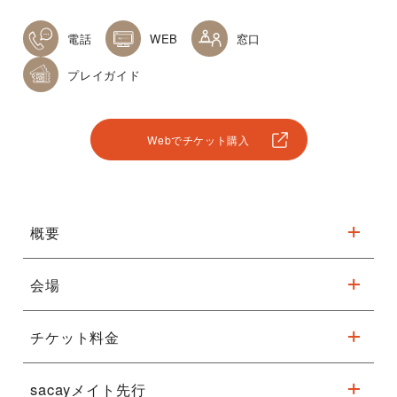
電話
WEB
窓口
プレイガイド
Webでチケット購入
概要
会場
本日の演目
一、「いらち俥」桂弥っこ
一、「時うどん」桂吉弥
チケット料金
※駐車台数が限られてます。公共交通機関をご利用ください。
一、「向う付け」桂紅雀
一、「尻餅」桂吉弥
sacayメイト先行
中入
米團治・吉弥 聞き比べチケット 8,000円 米朝一門オリジナル
詳細はこちら