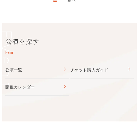
公演当日会場引き取り(手数料無料
CNプレイガイド
平成6年 11月 故 桂吉朝に入門
0570-08-9999
東文化会館 ホール棟（南海電鉄
〒599-8123 堺市東区北野田1084-
2021年度 文化庁 文化資源活用推進事業
平成6年 12月 大阪・太融寺「吉朝学習塾」にて初
高野線「北野田」駅 徒歩約2分
TEL/072-230-0134
舞台
）
販売時間9:00～20:00
平成9年 ABCお笑い新人グランプリ審査員特別
Event
休館日：水曜日（祝日の場合は開館
賞 受賞
桂吉弥
公演を探す
1月4日）
平成10年 NHK新人演芸大賞新人賞 受賞
平成16年 NHK大河ドラマ「新選組！」に山崎烝
Event
美原文化会館（南海バス「美原区
〒587-0002 堺市美原区黒山167-
役で出演
役所前」 ）
TEL/072-363-6868
平成17年 第42回なにわ芸術祭新人賞 受賞
販売時間9:00～20:00
公演一覧
チケット購入ガイド
咲くやこの花賞 受賞
休館日：第2・4月曜日（ただし祝日
平成19年 NHK連続テレビ小説「ちりとてちん」
30日～1月4日）
に徒然亭草原役で出演
開催カレンダー
平成20年 第2回繁昌亭大賞奨励賞 受賞
第3回繁昌亭大賞 受賞
文化庁芸術祭新人賞 受賞
平成21年 兵庫県芸術奨励賞 受賞
平成25年 文化庁芸術祭優秀賞 受賞
花形演芸大賞 受賞
平成26年 文化庁芸術選奨文部科学大臣新人賞 受