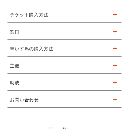
一、「百年目」桂吉弥
てぬぐい付き
《聞き比べチケットの販売予定枚数は終了いたしま
した。》
チケット購入方法
11/19公開
【桂米團治×桂吉弥×小佐田定雄】
受付期間
通常 4,000円
上方落語界の重鎮が教える！
10月28日(木)昼12:00～11月2日(火)
名作落語との出会い方とは？
窓口
一般発売日 2021年11月20日(土)
全席指定・税込
抽選結果
11月4日(木) 13時以降順次メール
ライブエンターテイメントのある生活 LIVE LIFE
sacayメイトＷＥＢ
こちら
車いす席の購入方法
※未就学児入場不可
※ 発売日翌週の月曜日より受付開始(※ 各館の休館日・営業時間
※コンビニ決済を選択された方は、
⇒
公式チャンネル
で見る
(要無料登録)
※都合により、公演内容が変更になる場合がございます。
にご注意ください)
きを行って下さい。期日を過ぎま
堺市文化振興財団
0570-08-0089
※ チケット残数がある場合のみ販売
で、ご注意下さい。
－※－※－※－※－※－※－※－※－※－
主催
チケットセンター
※ 一般発売後は 堺市文化振興財団チケットセンター 0570-08-
※一部携帯・CATV接続電話・IP電話から
【注意事項】
入金方法
ファミリーマート店頭決済(手数料￥2
その実力に疑いなし。
窓口販売
下欄記載
0089でご予約ください。
フェニーチェ堺（南海高野線「堺
〒590-0061 堺市堺区翁橋町2-1-1
・昨年12月以降、落語など伝統芸能については、従前の制限緩和と感染
セブンイレブン店頭決済(手数料￥22
上方落語に吉弥あり。
東」駅 徒歩約10分）
TEL/072-228-0440
助成
症対策強化のうえ、座席の間隔を空けない配席としております。
クレジット決済(手数料無料)
フェニーチェ堺
プレイガイド
チケットぴあ
販売時間 9:00～20:00
チケット引取り方法
11/20（土）以降発券可能
0570-02-9999
休館日：第１・３月曜(祝日の場合
聞きやすくて、おもしろい。
ファミリーマート決済の方はファミポ
【Pコード：509-152】
お問い合わせ
人気実力を兼ね備えた正統派の落語を、心ゆくまでご堪能あれ。
枚)、
ローソンチケット
栂文化会館（泉北高速鉄道「栂・
〒590-0141 堺市南区桃山台2-1-2
セブンイレブン決済の方はセブンイ
フェニーチェ堺(堺市民芸術文化ホール)
【Lコード：52537】
美木多」駅前）
TEL/072-296-0015
￥110/1枚)、
TEL：072-223-1000
e+（イープラス）
販売時間9:00～20:00
出演：桂吉弥、桂紅雀、桂弥っこ
クレジットカード支払いの方は上記に
休館日：月曜日・年末年始（12月3
＜経歴＞
一覧へ