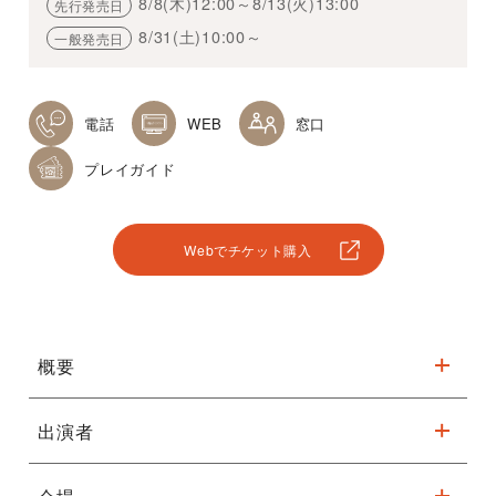
8/8(木)12:00～8/13(火)13:00
先行発売日
8/31(土)10:00～
一般発売日
電話
WEB
窓口
プレイガイド
Webでチケット購入
概要
出演者
≪2024/12/15 当日プログラム≫