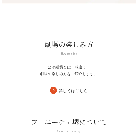
10. HARAMBEE (Daudi Kabaka)
美原文化会館
（南海バス「美原区役所前」）
ラッセル・フェランテ
(Piano) Russell Ferrante
11. POR TODA MINHA VIDA (Antonio Carlos
Jobim)
TEL/072-363-6868
（営業時間9:00～20:00 休館日：第2・4月曜日（ただし祝日は
２０２３年の初登場では満席の大ホールに歓喜のため息をつかせ
1952年カルフォルニア州サンノゼ生まれ。70年代にはブルース
開館） 年末年始（12月29日～1月4日））
た日本ジャズ界のレジェンド渡辺貞夫が、早くもフェニーチェ堺
シンガー、ジミー・ウィザースプーンとギターリストのロベン・
劇場の楽しみ方
に凱旋。ますます円熟味を増すサックスと気心知れたピアノ・ベ
フォードと活動を始める。その後ジョニ・ミッチェルともツアー
ース・ドラムのメンバーに今回の公演はストリングスが参加し、
How to enjoy
で共演。1981年にフュージョン・バンドのイエロージャケッツ
再び極上の音色を響かせます。
を結成し、メジャー・デビュー。80年代からは渡辺貞夫とも数
公演鑑賞とは一味違う、
多く共演。
劇場の楽しみ方をご紹介します。
詳しくはこちら
フェニーチェ堺について
About Fenice sacay