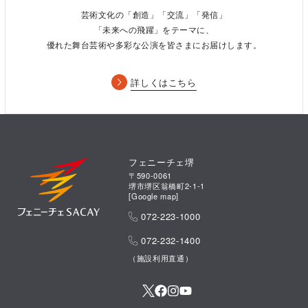
芸術文化の「創造」「交流」「発信」
「未来への飛躍」をテーマに、
優れた舞台芸術や多彩な公演を皆さまにお届けします。
詳しくはこちら
ベン・ウィリアムス
(Bass) Ben Williams
フェニーチェ堺
1984年生まれ。2002年デューク・エリントン協会の最優秀奨学
〒590-0061
生に選ばれ、2005年国際ベース協会のコンペティションで首席
堺市堺区翁橋町2-1-1
[
Google map
]
になり2007年ジュリアード音楽院の入学。2009年「セロニア
ス・モンク・インスティテュート・インターナショナル・ジャ
072-223-1000
ズ・コンペティション」グランプリを獲得。以降、パット・メセ
072-232-1400
ニー、ウィントン・マルサリス、ジョージ・ベンソン、渡辺貞夫
（施設利用直通）
等と共演。