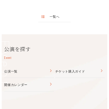
フェニーチェ堺(堺市民芸術文化ホール)
ンター
2nd SET
TEL:072-223-1000
チケッ
8/31(土)以降発券可能
窓口販売
♦下欄記載
ト引取
ファミリーマート決済の方は店内設置の＜マルチ
1. EASY TO LOVE (Cole Porter)
フェニーチェ堺
（南海高野線「堺東」駅 徒歩8分）
一覧へ
り方法
コピー機＞でお手続きのうえ、引取(手数料
￥110/1枚)、
2. JUST FRIENDS (J.Klenner – S.Lewis)
〒590-0061 堺市堺区翁橋町２-１-1
セブンイレブン決済の方はセブンイレブン店頭引
TEL/072-223-1000
3. I FALL IN LOVE TOO EASILY (
J.Styne
– S.Cahn)
取(手数料￥110/1枚)、
販売時間 ：9:00～20:00
クレジットカード支払いの方は上記に加え、会館
休館日：第1・3月曜(祝日の場合は翌平日)、年末年始
Event
4. IN THE WEE SMALL HOURS OF THE MORNING
引き取り(手数料無料)もお選びいただけます。
公演を探す
(D.Mann – B.Hilliard)
栂文化会館
（泉北高速鉄道「栂・美木多」駅前）
Event
5. CYCLING (Sadao Watanbe)
〒590-0141 堺市南区桃山台2-1-2
TEL/072-296-0015
公演一覧
チケット購入ガイド
6. SAMBA EM PRELUDIO (B.Powell – V.Moraes)
（営業時間9:00～20:00 休館日：月曜日・年末年始）
7. MANHATTAN PAULISTA (Sadao Watanbe)
開催カレンダー
東文化会館
（南海電鉄高野線「北野田」駅 徒歩約2分 ）
8. SONHO DE NATAL (Sadao Watanbe)
TEL/072-230-0134
（営業時間9:00～20:00 休館日：水曜日（祝日の場合は開
9. BIRD OF PARADISE (Charlie Parker)
館）・年末年始（12月30日～1月4日）・夏の点検）