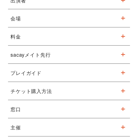
出演者
チェロよ、歌え！
②J.S.バッハ／無伴奏チェロ組曲第1番 プレリュード
会場
J. S. Bach – “Prelude” from Cello Suite No.1
ジョヴァンニ・ソッリマ
エンリコ・メロッツィ
堺に上陸。
③デヴィッド・ボウイ／世界を売った男
公募により選ばれた100名以上のチェリスト
料金
フェニーチェ堺 大ホール
D. Bowie – “The Man Who Sold the World”
※駐車台数が限られてます。公共交通機関をご利用ください。
④ヘンリー・パーセル／冷たい歌
sacayメイト先行
この音圧！この音色！
〈全席指定／税込〉
H. Purcell – “The Cold Song”
一般 7,000円 子ども（4歳～18歳）3,500円
詳細はこちら
イタリアの天才・鬼才チェロ奏者ジョヴァ
プレイガイド
チケット決済手数料、発券手数料が記載の料金より一部改定とな
⑤ヘンリー・パーセル／ストライク・ザ・ヴィオル
ンニ・ソッリマのもと
※3歳以下のお子様の膝上鑑賞可。ただしお席が必要な場合は別
ります。
H. Purcell – “Strike the Viol”
途チケットをご購入ください。
国境を越えて世代を超えて100人のチェリ
チケット購入方法
※車いす席をお求めの方は堺市文化振興財団チケットセンター
チケットぴ
【Pコード：278-387】
■2025/1/16（木）00：00 お申し込み分より適用
⑥ブラームス／ピアノ協奏曲第2番 第3楽章
0570-08-0089にお電話ください
ストが集う、
あ
先行受付 9/25(水)11:00～9/30(月)11:00まで
変更の詳細についてはコ
チラ
をご覧ください。
J. Brahms – “Piano Concerto No.2, III mov.”, arrangement
窓口
かつてない壮大なステージ！
for cello ensemble
sacayメイト
ローソン
【Lコード：51673】
受付期
9月12日(木)昼12:00～9月18日(水)13:00
ＷＥＢ
先行受付 9/25(水)10:00～9/30(月)23:59まで
間
⑦ピンク・フロイド／アナザー・ブリック・イン・ザ・ウォール
(要無料登録)
主催
※ 10/14(月)より受付開始(※ 各館の休館日・営業時間にご注意く
イープラス
最速先行受付 9/18(水)12:00～9/23(月)23:59
Pink Floyd – “Another Brick in the Wall”
抽選結
9月20日(金) 13時以降順次メール配信
ださい)
堺市文化振
0570-08-0089(10:00～18:00)
まで