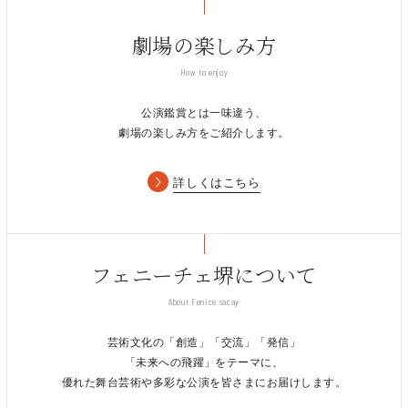
劇場の楽しみ方
How to enjoy
公演鑑賞とは一味違う、
劇場の楽しみ方をご紹介します。
詳しくはこちら
©2012 Almendra Music
フェニーチェ堺について
「100チェロ・コンサート」メディア紹介
About Fenice sacay
【フリーマガジン】(2024.12月号)
芸術文化の「創造」「交流」「発信」
「未来への飛躍」をテーマに、
「
intoxicate
」#173 にて公演紹介記事を掲載いただきました
優れた舞台芸術や多彩な公演を皆さまにお届けします。
「ジョヴァンニ・ソッリマ（Giovanni Sollima）と100人のチェ
リストが再び共演」