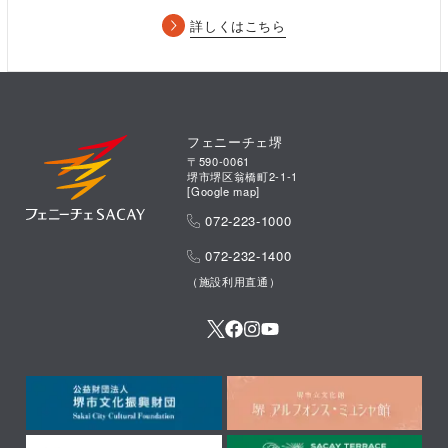
詳しくはこちら
【WEBサイト】(2024.10.11)
「FREUDE」にて公演紹介記事を掲載いただきました
「生きるとは、心の底から歌うことだ。―ジョヴァンニ・ソッリ
マと100チェロが掻き鳴らすもの」
フェニーチェ堺
〒590-0061
堺市堺区翁橋町2-1-1
[
Google map
]
072-223-1000
「100チェロ」とは
072-232-1400
（施設利用直通）
100チェロは2012年にローマで発足した。18世紀に建てられ
たローマの由緒あるヴァッレ劇場が閉鎖されることに反対
し、劇場を守るためにその創造エネルギーを高める企画とし
て、ジョヴァンニ・ソッリマが友人のエンリコ・メロッツィ
と共に立ち上げたプロジェクト。