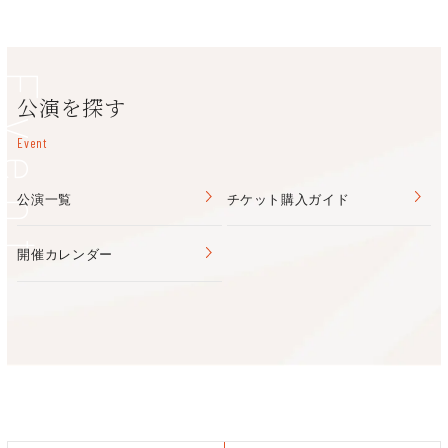
（営業時間9:00～20:00 休館日：水曜日（祝日の場合は開
は、パティ・スミスとのコラボレーションも行い、オペラ、映画
E. Melozzi – “The Sound of the Falling Walls”
館）・年末年始（12月30日～1月4日）・夏の点検）
やバレエの音楽なども数多く提供している。
教育者としてもユニークで、世界的なクラシック音楽院で教鞭を
⑭アフリカの讃美歌／神よ、アフリカに祝福を
美原文化会館
（南海バス「美原区役所前」）
Event
取る一方、フェス会場でのゲリラ的な即興ワークショップや、あ
“Nkosi Sikelelʼ iAfrika” – Traditional from Africa
公演を探す
らゆるキャリアの垣根も超えた100チェロ・プロジェクトなども
TEL/072-363-6868
行っている。
（営業時間9:00～20:00 休館日：第2・4月曜日（ただし祝日は
Event
アンコール
開館） 年末年始（12月29日～1月4日））
〇レナード・コーエン／ハレルヤ
L. Cohen – “Hallelujah”
公演一覧
チケット購入ガイド
開催カレンダー