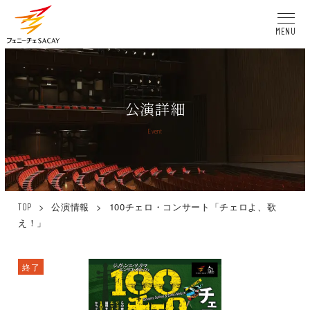
MENU
公演詳細
Event
>
公演情報
>
100チェロ・コンサート「チェロよ、歌
TOP
え！」
終了