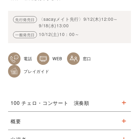
〈sacayメイト先行〉9/12(木)12:00～
先行発売日
9/18(水)13:00
10/12(土)10：00～
一般発売日
電話
WEB
窓口
プレイガイド
100 チェロ・コンサート 演奏順
概要
第１部
①ジョヴァンニ・ソッリマ／テッラ・アリア
G. Sollima – “Terra Aria”, arrangement for cello ensemble