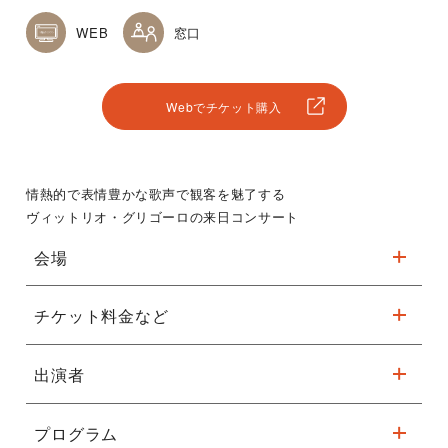
WEB
窓口
Webでチケット購入
情熱的で表情豊かな歌声で観客を魅了する
ヴィットリオ・グリゴーロの来日コンサート
会場
チケット料金など
※駐車台数が限られてます。公共交通機関をご利用ください。
出演者
全席指定
詳細はこちら
Ｓ席￥24,000
Ａ席￥20,000
プログラム
テノール：ヴィットリオ・グリゴーロ