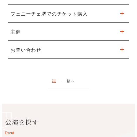
Ｂ席￥12,000
ピアノ：マルコ・ボエーミ(MARCO BOEMI)
Ｃ席￥8,000
フェニーチェ堺でのチケット購入
未定
Ｄ席￥ 5,000
学生席￥ 4,000 ※学生席は入場時学生証のご提示が必要で
主催
す
2021年9月5日（日）10：00より発売開始
①WEBで購入
※未就学児入場不可
お問い合わせ
株式会社アーチ・エンタテインメント
こちらから
※sacayメイトの無料登録が必要です。
株式会社アーチ・エンタテインメント
TEL：０３－５７４３－６６６０
②窓口で購入
フェニーチェ堺
一覧へ
販売時間 9:00～20:00
休館日：第1・3月曜(祝日の場合は開館)、年末年始、臨時休館あ
り
公演を探す
Event