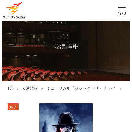
MENU
公演詳細
Event
>
公演情報
>
ミュージカル「ジャック・ザ・リッパー」
TOP
終了