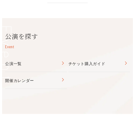
\110/1枚)、
TEL:072-223-1000
和国でミュージカルが創作された。
プレイガイド
チケットぴあ
クレジットカード支払いの方は上記に加
（発売日のみ）0570-02-9500（10:00～
公演当日会場引き取り(手数料無料
※新型コロナウイルスの感染状況により、休業及び時短営業とな
このミュージカルを原作に韓国独自のアレンジを施したミュージ
18:00）
っている場合がございます。
カル『ジャック・ザ・リッパー』は、2009年の初演以来多くの
（発売日18時以降）0570-02-9999【Pコー
Event
観客に愛される大人気演目となり、ついに日本版の上演が決定。
公演を探す
ド：506-672】
ローソンチケット
日本版の演出は、
常に時代と向き合い多様な作品を手掛け、
Event
【Lコード：52735】
KAAT
の芸術監督も務めた
白井晃
。
繊細な解釈と多彩な表現の中
CNプレイガイド
で人間を描き、音楽にも造詣の深い白井が、作品の新たな魅力を
0570-08-9999（オペレーター対応／10:00～
公演一覧
チケット購入ガイド
引き出す。
18:00）
イープラス
開催カレンダー
楽天チケット
出演：
ダニエル 木村達成・小野賢章（Wキャスト）
アンダーソン 加藤和樹・松下優也（
W
キャスト）
ジャック 加藤和樹・堂珍嘉邦（
W
キャスト）
グロリア
May’
ｎ
ポリー エリアンナ
モンロー 田代万里生
朝隈濯朗 伊佐旺起 石井雅登 齋藤桐人 常川藍里 水野栄