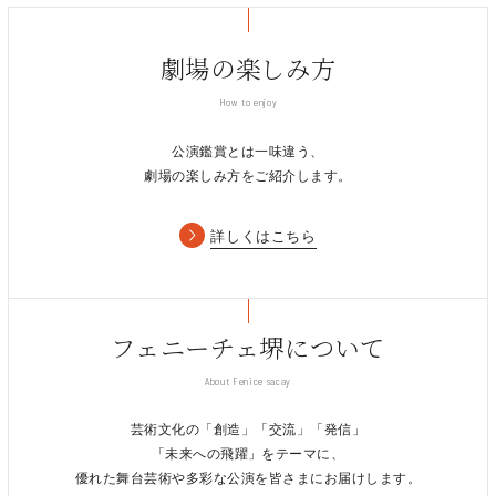
治
森内翔大
りんたろう
碓井菜央 岡本華奈 熊澤沙穂 香月彩里 菅谷真理恵 ダン
劇場の楽しみ方
ドイ舞莉花 永石千尋 橋本由希子
※
出演を予定しておりました天野勝仁さんは、体調不良につき約
How to enjoy
一ヵ月の療養を要するため、降板することとなりました。
新た
公演鑑賞とは一味違う、
に森内翔大さんにご出演いただきます。何卒ご了承くださいます
劇場の楽しみ方をご紹介します。
ようお願い申し上げます。
演出：白井晃 翻訳：石川樹里 訳詞：高橋亜子 音楽監督：島
詳しくはこちら
健
美術：石原敬 照明：高見和義 音響：佐藤日出夫 衣裳：安野
ともこ ヘアメイク：川端富生 映像：栗山聡之 振付：原田
薫 ステージング・アクション：渥美博 音楽監督補：松田眞
フェニーチェ堺について
樹 歌唱指導：林アキラ 演出助手：豊田めぐみ 舞台監督：小
笠原幹夫
About Fenice sacay
出演スケジュール
芸術文化の「創造」「交流」「発信」
「未来への飛躍」をテーマに、
公演日時
ダニエル役
アンダーソン役
ジャック役
優れた舞台芸術や多彩な公演を皆さまにお届けします。