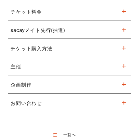
10/8（金）：当日券あり
10/9（土）：当日券あり
チケット料金
※駐車台数が限られてます。公共交通機関をご利用ください。
10/10（日）：当日券販売予定なし（10/7現在）
各公演とも、開演の1時間前より大ホール前の当日券ブースで販
sacayメイト先行(抽選)
売いたします。
S席13,500円 A席9,000円
詳細はこちら
フェニーチェシート18,500円（1階席7列目～14列目（中通路
前）、パンフレット付）
チケット購入方法
受付期間
6月3日(木）昼12:00～6月8日(火)13
韓国で大ヒット！衝撃のミステリー・ミュージカル
待望の日本版初上演
！
全席指定・税込
抽選結果
6月10日(木)13:00頃から 順次メ
※先行期間中にご購入のお客様にビジュアルブックレッ
主催
一般発売日 2021年7月3日(土)
多彩で魅惑的な音楽、スリルとロマンスが重なりあう物語―
※コンビニ決済を選択された方は、
ト（非売品）をプレゼント！
韓国で観客を虜にしたミュージカル『ジャック・ザ・リッパー』
手続きを行って下さい。期日を過
sacayメイトＷＥ
チケットのご予約はこちら
日本版演出・日本人キャストでついに上演決定！
企画制作
キョードーマネージメントシステムズ、フェニーチェ堺（公益財
すので、ご注意下さい。
Ｂ
※未就学児（小学校入学前のお子様）は入場不可
団法人堺市文化振興財団）
入金方法
ファミリーマート店頭決済(手数料\22
(要無料登録)
※出演者、曲目等が変更になる場合がございます。予めご了承くださ
19
世紀末ロンドンに実在した、連続猟奇殺人鬼《切り裂きジャ
セブンイレブン店頭決済(手数料\220
お問い合わせ
堺市文化振興財団
0570-08-0089(平日11:00~15:00、土日祝
い。
ック》。
ホリプロ
クレジット決済(手数料無料)
チケットセンター
10:00~15:00
)
※車いす席をご希望の場合には、キョードーインフォメーション
世界で最も有名な未解決事件の真実とは？
チケット引取り方法
9月24日（金）12:00以降
キョードーインフォメーション
※一部携帯・CATV接続電話・IP電話からはご
0570-200-
888（平日・土11:00～16:00）までお問い合わせくださ
ファミリーマート決済の方はファミポ
TEL:0570-200-888
利用いただけません。
い。
世界的に有名な未解決事件として恐れられた殺人犯・通称“ジャ
枚)、
窓口販売
なし
ック・ザ・リッパー（切り裂きジャック）”。19世紀末に英国ロ
一覧へ
セブンイレブン決済の方はセブンイ
フェニーチェ堺(堺市民芸術文化ホール)
ンドンで発生したこの猟奇連続殺人事件をモチーフに、チェコ共