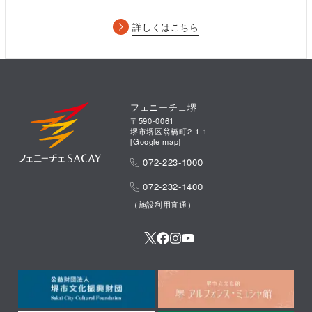
10/8（金）14：00
木村達成
松下優也
加藤和樹
10/9（土）12：30
小野賢章
松下優也
加藤和樹
詳しくはこちら
10/9（土）17：00
木村達成
松下優也
加藤和樹
10/10（日）12：30
小野賢章
加藤和樹
堂珍嘉邦
1．
「ダニエルコンプリートキャンペーン」を大阪会場内でも開
フェニーチェ堺
催決定！
〒590-0061
詳しくはこちら→
https://www.fenice-
堺市堺区翁橋町2-1-1
[
Google map
]
sacay.jp/news/2021/09/17/info-jack/
072-223-1000
▼ストーリー
072-232-1400
1888
年ロンドン
（施設利用直通）
捜査官アンダーソンは売春婦だけを狙う、“ジャック・ザ・リッ
パー”と呼ばれる殺人鬼を追っていた。 アンダーソンは、その残
忍な手口のため、マスコミには非公開で捜査を進めようとする。
しかしロンドンタイムズ紙の記者、モンローはジャックに関して
の スクープ記事を書くため、 アンダーソンに接近する。 麻薬
中毒者で金が必要なアンダーソンは、モンローの口車に乗せら
れ、情報提供して対価を得る取引に同意してしまう。