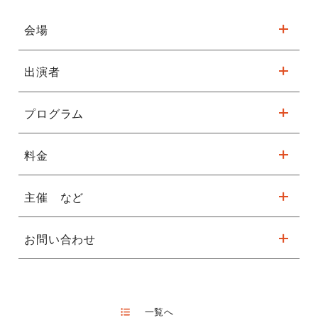
会場
出演者
フェニーチェ堺 大ホール
※駐車台数が限られてます。公共交通機関をご利用ください。
プログラム
乾 文雄
詳細はこちら
料金
講演会
主催 など
無料
未就学児の入場 可
お問い合わせ
主催 真宗大谷派 大阪教区第21組
北畠 玄
TEL072-232-6014 FAX072-242-6414（電話FAX受付時間13～
17時）
一覧へ