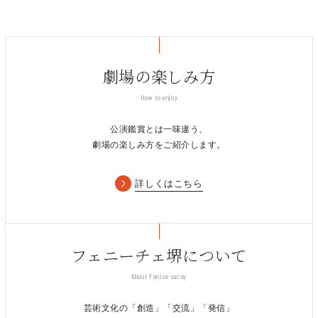
光や音の仕掛けで”あっ”と驚くような劇場のシカケをお魅せしま
す。
シカケをより詳しくお伝えする”ネタばらし”も必見です。
前回はたくさんの応募をいただき、抽選となってしまったため
劇場の楽しみ方
ご参加いただけなかった方は、ぜひお申込みをお待ちしています
How to enjoy
★
★
★
★
★
★
公演鑑賞とは一味違う、
開催日：
劇場の楽しみ方をご紹介します。
2021
年1月14日（木）※延期
①17：30～
詳しくはこちら
②19：00～
2021年1月15日（金）※延期
③13：00～
フェニーチェ堺について
④17：30～
About Fenice sacay
募集期間
芸術文化の「創造」「交流」「発信」