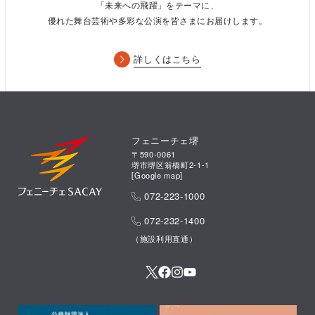
11/3（火）～12/15（火）
「未来への飛躍」をテーマに、
優れた舞台芸術や多彩な公演を皆さまにお届けします。
※申込多数の場合は抽選となり、
当選者のみ通知（WEB申し込み
はメール、その他の申し込みは参加証ハガキ）
をさせていただき
ます
詳しくはこちら
（先着順での受付ではありません。期間中にお申込みいただいた
方が抽選の対象となります）
※募集期間の受付前、締切後の受付はできません。
申込方法：下記のいずれかの方法でお申し込みください。
フェニーチェ堺
●WEB（sacayメイト）→WEBからチケット購入ボタンよりお
〒590-0061
堺市堺区翁橋町2-1-1
申込み
[
Google map
]
【郵送・FAX・窓口でお申し込みの方は、申込書をダウンロード
072-223-1000
してお使いください。】
●郵送 → 590-0061 堺市堺区翁橋町2-1-1 フェニーチェ堺劇場
072-232-1400
ツアー”リターンズ”係
（施設利用直通）
●FAX → 072-223-1005
●窓口 → フェニーチェ堺総合受付へ直接申込
劇場ツアー申込書はこちら