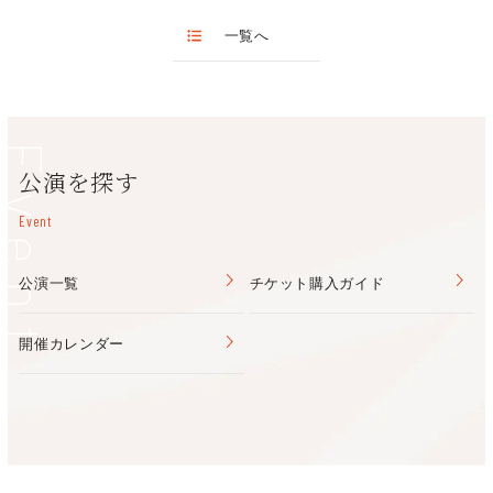
後日、延期開催日への参加確認のため
＊電話での申込受付は行っておりません
ください。
参加証（ハガキ）がお手元に届いている方は、郵送（封書）で、
一覧へ
＊舞台裏は段差や足元の悪い場所、暗い場所がございます。また
sacayメイトから予約番号が届いている方は、メールでご案内を
移動時、階段の昇降がございます。
いたします。
当日は動きやすい服装でお越しください。
案内に記載されている方法で
（サンダル・ロングスカート等 不可）
1月30日（土）までに、ご回答をお願いいたします。
Event
公演を探す
なお、追加募集については現在行っておりません。
参加人数が確定する2月中旬ごろ、追加募集の有無をお知らせい
Event
たします。
公演一覧
チケット購入ガイド
お問い合わせ
フェニーチ堺 072-223-1000
開催カレンダー
体験ツアー番外編
★
劇場ツアー”リターンズ”
★
8月に開催し、大好評だった「劇場ナイトツアー」が再び！
リターンズとして開催決定！！！