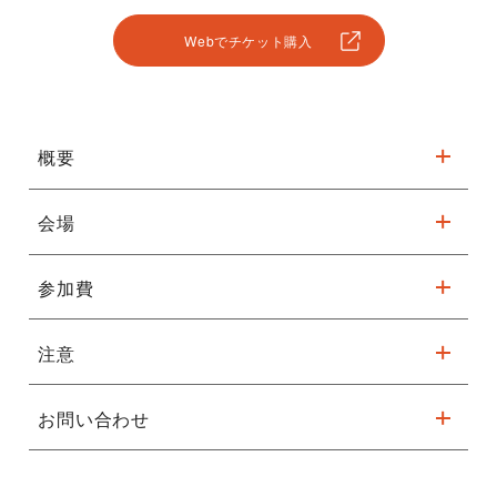
Webでチケット購入
概要
会場
劇場ツアー リターンズ
開催延期について
（1/12付）
参加費
※駐車台数が限られてます。公共交通機関をご利用ください。
新型コロナウイルスの感染拡大に伴い、
大阪府に緊急事態宣言が発出される予定となったため、
イベントの開催を【延期】させていただくことになりました。
注意
無料
詳細はこちら
開催を楽しみにしてくださった皆様には事情をご賢察の上、
お問い合わせ
対象：小学生以上
ご理解賜りますようお願い申し上げます。
＊小学生のみの参加はできません。（小学生は保護者同伴）
フェニーチェ堺
＊応募多数の場合は抽選となります。
参加予定の皆様へ
０７２－２２３－１０００
抽選の場合は当選者のみ通知させていただきますので、ご了承