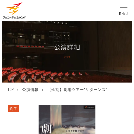
MENU
公演詳細
Event
>
公演情報
>
【延期】劇場ツアー”リターンズ”
TOP
終了