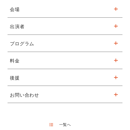
会場
出演者
フェニーチェ堺 小ホール
※駐車台数が限られてます。公共交通機関をご利用ください。
プログラム
ソプラノ ソロ：田中 惠津子
ピアノ ソロ：堀内 早苗
詳細はこちら
ピアノ 加藤 崇子
料金
ピアノ 「フランス音楽の薫り」
“水の戯れ”
“クープランの墓”より M. ラヴェル
後援
全席自由席
“即興曲第15番ハ短調”
前売り ￥2,500
～エディットピアフを讃えて〜 F．ブーランク
お問い合わせ
大阪音楽大学同窓会＜幸楽会＞/武蔵野音楽大学ムジーク会／堺
当日 ￥3,000
シティオペラー般社団法人
学生・高校生以下 ￥1,500
ヴォーカル 「My Favorite Songs」
担当：田中
大野音楽教室/関西歌曲研究会/堺市合唱連盟
“F.メンデルスゾーンの世界”
MAIL：nonemoo@rmail.plala.or.jp
“日本の歌” …ほか
TEL：090-5151-1704
一覧へ
FAX：072-241-9074