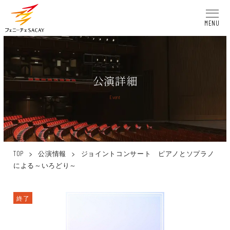
MENU
公演詳細
Event
>
公演情報
>
ジョイントコンサート ピアノとソプラノ
TOP
による～いろどり～
終了