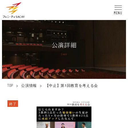
MENU
公演詳細
Event
>
公演情報
>
【中止】第1回教育を考える会
TOP
終了