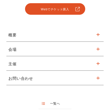
Webでチケット購入
概要
会場
申込方法などの詳細は主催者にお問い合わせください。
TEL：090-8467-4383(ＮＰＯ法人 子ども未来 辻本)
主催
※駐車台数が限られてます。公共交通機関をご利用ください。
お問い合わせ
ＮＰＯ法人 子ども未来
詳細はこちら
TEL：090-8467-4383
（ＮＰＯ法人 子ども未来 辻本）
一覧へ