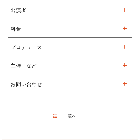
出演者
フェニーチェ堺 小ホール
※駐車台数が限られてます。公共交通機関をご利用ください。
料金
＜声楽＞
臼井大樹
詳細はこちら
大嶋愛奈
プロデュース
入場料￥1,500
大西野乃香
玉川七彩
チケットお申込み
主催 など
松田 愛
小野田 富美子
TEL：072-254-1151
安田綺夏
小林 敦子
MAIL：
ticket@sakai-city-opera.jp
吉本妃菜
HP：
https://sakai-city-opera.jp/
お問い合わせ
協賛：八光倉庫株式会社、株式会社ダイネツ
＜ピアノ＞
堺シティオペラ事務局
主催：堺シティオペラ 一般社団法人
松永尚子
TEL：072-254-1151
松永理来
八島 碧
一覧へ
＜フルート＆オーボエ二重奏＞
坊垣内聖奈