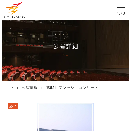
MENU
公演詳細
Event
>
公演情報
>
第52回フレッシュコンサート
TOP
終了