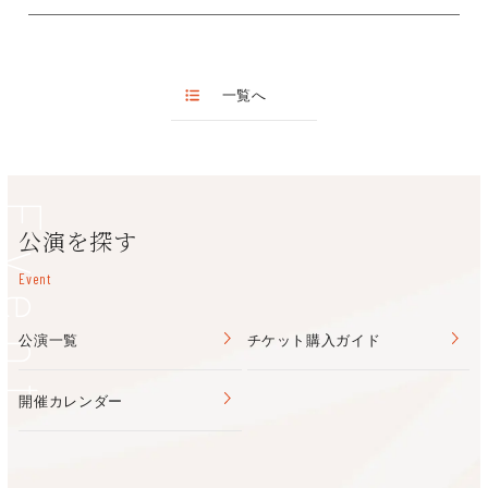
休館日：月曜日・年末年始（12月30日～1月
〔照明デザイン〕足立恒
フェニーチェ堺(堺市民芸術文化ホール)
TEL:072-223-1000
東文化会館 ホール棟
〒599-8123 堺市東区北野田1084-136
（南海電鉄高野線「北
TEL/072-230-0134
一覧へ
野田」駅 徒歩約2分 ）
販売時間9:00～20:00
休館日：水曜日（祝日の場合は開館）・年末年
美原文化会館（南海バ
〒587-0002 堺市美原区黒山167-1
Event
ス「美原区役所前」 ）
TEL/072-363-6868
公演を探す
販売時間9:00～20:00
休館日：第2・4月曜日（ただし祝日は開館） 
Event
日）
公演一覧
チケット購入ガイド
開催カレンダー