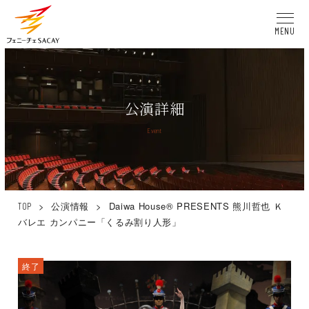
MENU
公演詳細
Event
>
公演情報
>
Daiwa House® PRESENTS 熊川哲也 Ｋ
TOP
バレエ カンパニー「くるみ割り人形」
終了