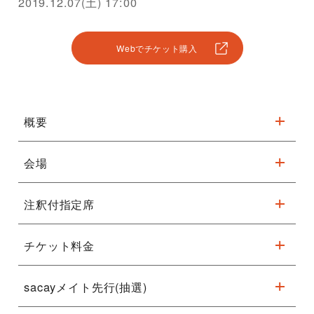
2019.12.07(土) 17:00
Webでチケット購入
概要
会場
クリスマスの定番！
『
くるみ割り人形
』
芸術監
注釈付指定席
※駐車台数が限られてます。公共交通機関をご利用ください。
督・熊川哲也が贈るバレエ史上空前のファンタジ
ー！
チケット料金
注釈付指定席
詳細はこちら
建物の構造や演出等を考慮して販売を控えておりました３階・４
sacayメイト先行(抽選)
階の一部座席を「注釈付指定席」として販売いたします。
注釈付指定席 6,000円