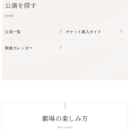
Event
e+（イープラス）
公演を探す
栂文化会館
Event
（泉北高速鉄道「栂・美木多」駅前）
公演一覧
チケット購入ガイド
〒590-0141 堺市南区桃山台2-1-2
TEL/072-296-0015
初のベスト盤リリース＆全国ツアー決定！
開催カレンダー
（営業時間9:00～20:00 休館日：月曜日・年末年始）
15年以上の年月を経て創り出された名曲の数々から最高のナン
バーをセレクト、熱いステージをお届けします！
東文化会館
（南海電鉄高野線「北野田」駅 徒歩約2分 ）
TEL/072-230-0134
（営業時間9:00～20:00 休館日：水曜日（祝日の場合は開
館）・年末年始（12月30日～1月4日）・夏の点検）
劇場の楽しみ方
How to enjoy