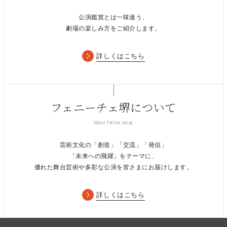
美原文化会館
公演鑑賞とは一味違う、
劇場の楽しみ方をご紹介します。
（南海バス「美原区役所前」）
©Kazuyoshi Shimomura（AGENCE HIRATA）
小曽根 真（ピアノ）
TEL/072-363-6868
詳しくはこちら
Makoto Ozone，piano
（営業時間9:00～20:00 休館日：第2・4月曜日（ただし祝日は
開館） 年末年始（12月29日～1月4日））
1983年バークリー音大ジャズ作・編曲科を首席で卒業。同年米
CBSと日本人初のレコード専属契約を結び、アルバム
「OZONE」で全世界デビュー。2003年グラミー賞ノミネート。
フェニーチェ堺について
チック・コリア、ゲイリー・バートン、ブランフォード・マルサ
About Fenice sacay
リス、パキート・デリベラなど世界的なプレイヤーとの共演、作
曲活動などジャズの最前線で活躍。また、クラシックにも本格的
芸術文化の「創造」「交流」「発信」
に取り組み、NYフィル、サンフランシスコ響、NDRエルプフィ
「未来への飛躍」をテーマに、
ルなど国内外の檜舞台を席巻。2021/2022シーズンは還暦を迎え
優れた舞台芸術や多彩な公演を皆さまにお届けします。
OZONE60と題したプロジェクトを全国都道府県に展開し高い評
価を得ている。平成30年度紫綬褒章受章。
詳しくはこちら
オフィシャル・サイト http://makotoozone.com/