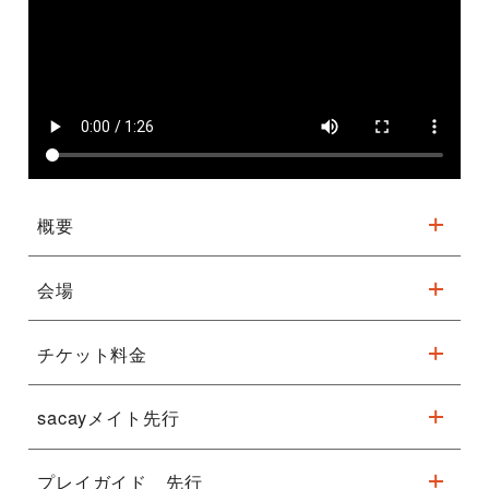
概要
会場
小曽根真featuring No Name Horses
2月10日（金）19:00 フェニーチェ堺
チケット料金
フェニーチェ堺 大ホール
楽曲名
作曲家名
sacayメイト先行
S席6,000円 A席5,000円 B席3,500円 C席2,000円
#1 The Puzzle 小曽根真
（車いす席：S席・A席のみ）
#2 No Siesta 小曽根真
プレイガイド 先行
受付期間
9月1日(木)昼12:00～9月6日(火)13:00