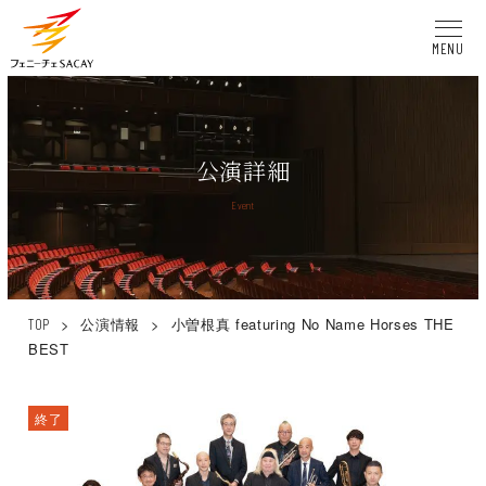
MENU
公演詳細
Event
>
公演情報
>
小曽根真 featuring No Name Horses THE
TOP
BEST
終了