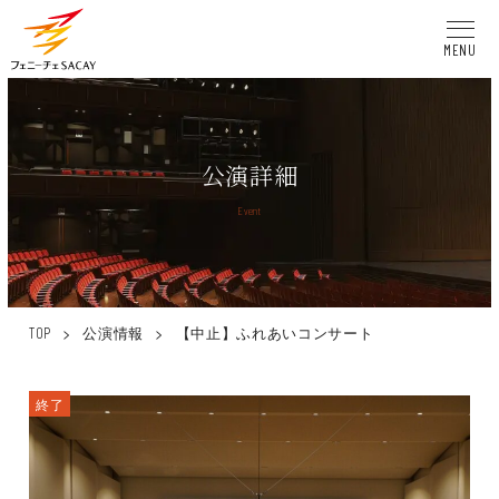
MENU
公演詳細
Event
>
公演情報
>
【中止】ふれあいコンサート
TOP
終了