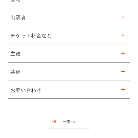
出演者
フェニーチェ堺（堺市民芸術文化ホール）
大ホール
チケット料金など
航空自衛隊航空中央音楽隊
住所:
〒590-0061
大阪府堺市堺区翁橋町2-1-1
主催
無料 ※小学生以上入場可
共催
自衛隊音楽隊と集う友の会
※ 申込は締め切りました
お問い合わせ
（公社）堺観光コンベンション協会
詳細はコチラ↓
堺区戎之町西１－１－３０ 加藤均総合ビル内自衛隊音楽隊と集
フェニーチェ堺交通アクセス
う友の会事務局
０７２－２２１－０００１
※駐車台数が限られてます。公共交通機関をご利用ください。
一覧へ
（月曜日～金曜日 10：00～17：00）