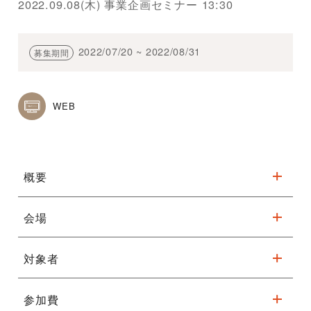
2022.09.08(木) 事業企画セミナー 13:30
2022/07/20 ~ 2022/08/31
募集期間
WEB
概要
会場
舞台技術セミナー「音を創造・再
現する」
対象者
※駐車台数が限られてます。公共交通機関をご利用ください。
日時：2022年9月7日(水) 13:00（12:30より受付）
参加費
文化施設職員、芸術大学等の関係者・学生、舞台技術者、舞台制
詳細はこちら
会場：フェニーチェ堺 大ホール ・大スタジオ