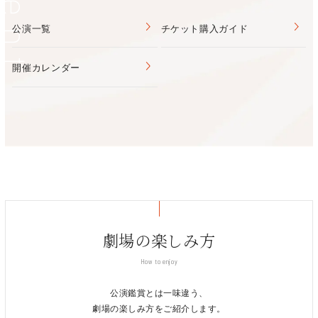
Event
Enhance』の実演及び技術紹介」
公演一覧
チケット購入ガイド
「AFC Enhance」を使用することで、響きの少ない
空間で演奏する際、用途に適した響きを付加し音の
開催カレンダー
広がりや余韻を補うことができる。その違いをオー
ケストラの生演奏で体感する。
大ホールと大スタジオを光回線（TWINLANeネット
ワーク）で繋ぎ、大スタジオで大ホールの音響空間
を再現する。
共催：さかいステージサービス
劇場の楽しみ方
演
奏：芦屋フィルハーモニー管弦楽団
How to enjoy
田邊裕子（フェイスゴスペルスクール）
技術協力：株式
会社ヤマハミュージックジャパン、
公演鑑賞とは一味違う、
ヤマハサウンドシステム株式会社
劇場の楽しみ方をご紹介します。