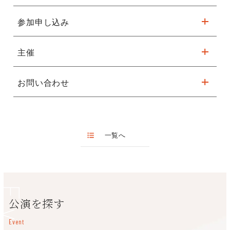
作者、音響に興味・関心のある一般の方
内容：
参加申し込み
無料
第一部「音像制御システム『AFC Image』
主催
の実演及び技術紹介」
申込期間：7月20日(水)～8月31日(水)
音を操作画面上で3次元的に配列し制御する。ホール
下記の申し込みフォームからお申し込みください。
お問い合わせ
フェニーチェ堺（公益財団法人堺市文化振興財団）
※「舞台技術」と「事業企画」をお間違えの無いようご注意くだ
（空間）内に音像が定位・移動する音響演出を実演
さい。
フェニーチェ堺
し、これまでにない臨場感とリアルな音の創出を体
072-223-1000（9:00～20:00 ）
【舞台技術セミナー】申し込みフォーム
休館日：第1・3月曜日（祝日の場合は開館）
感する。街の雑踏、動物の鳴き声、乗り物の音など
一覧へ
【事業企画セミナー】申し込みフォーム
を、ホール（空間）に点在させたスピーカーより音
の方向性を操作することで、動きのある音・目に見
える音・形のある音空間を作り上げる。
公演を探す
第二部「音場支援システム『AFC
Event