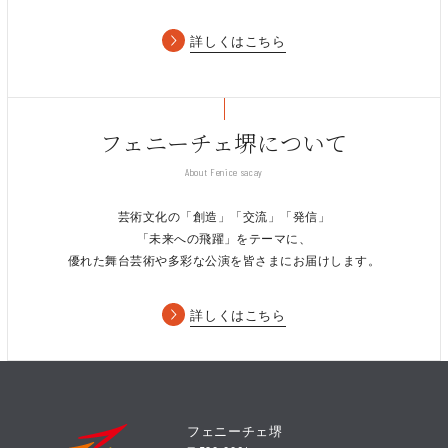
協力：公共劇場舞台技術者連絡会、関西舞台テレビ
テクノ＆アート協同組合
詳しくはこちら
事業企画セミナー「コロナがもた
らした劇場の変化」
フェニーチェ堺について
About Fenice sacay
日時：2022年9月8日(木) 13:30（13:00より受付）
会場：フェニーチェ堺 小ホール
芸術文化の「創造」「交流」「発信」
内容：
「未来への飛躍」をテーマに、
第一部 基調講演「Withコロナ時代の劇場
優れた舞台芸術や多彩な公演を皆さまにお届けします。
課題と今後の運営」
詳しくはこちら
コロナ禍における「公共ホールに求められる役割の
変化」を上げながら、 地域の文化振興における取り
組みにも反映させる点などを取り上げます。また、
国（文化 庁）が示す最新の方向性なども併せて紹介
フェニーチェ堺
します。