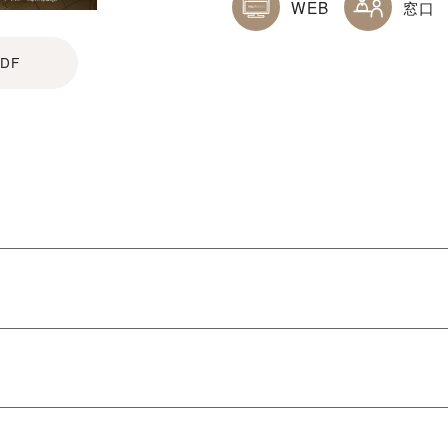
WEB
窓口
DF
関をご利用ください。
団 音楽監督兼首席指揮者）
詳細はこちら
響楽団メンバーから4名客演出演）
 Ca（ティエン・クアン・カ）