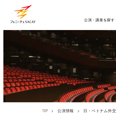
公演・講座を探す
>
公演情報
>
日・ベトナム外交
TOP