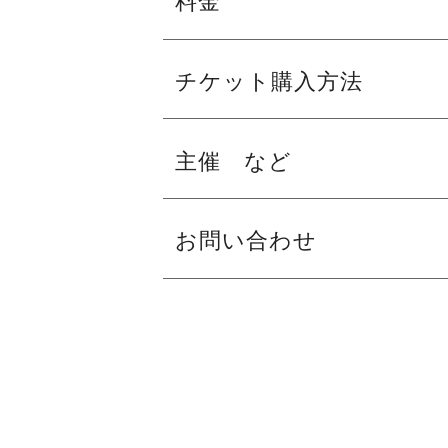
◆君が代
◆ベートーヴェン：ヴァイオリン協奏曲
全席指定・税込
チケット購入方法
◆ベートーヴェン：交響曲 第5番「運
S席 ￥3,000
※ 12月6日（火）１０：００～ 発売開
主催 など
A席 ￥2,000
sacayメイトＷＥＢ
B席 ￥1,500
主催 在大阪ベトナム社会主義共和国総
お問い合わせ
(要無料登録)
共催 特定非営利活動法人 日越堺友好
※ 未就学児入場不可
窓口販売
特定非営利活動法人 堺国際交流
大阪交響楽団
協力 堺市、フェニーチェ堺(公益財団法
TEL：072-226-5533
協賛 大和ハウス工業株式会社、株式会
制作協力 公益社団法人 大阪交響楽団