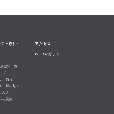
ーチェ堺につ
アクセス
WEBマガジン
会議室等一覧
ップ
リー情報
チェ堺の魅力
しみ方
への貢献