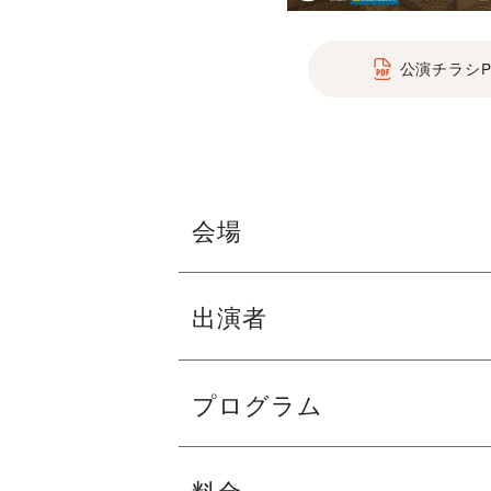
公演チラシP
会場
フェニーチェ堺 大ホール
出演者
※駐車台数が限られてます。公共交通機
指揮：本名 徹次（ベトナム国立交響楽
プログラム
ヴァイオリン：ブイ・コン・ズイ
管弦楽：大阪交響楽団（ベトナム国立交
◆ベトナム国歌「進軍歌 Tiến Quân
料金