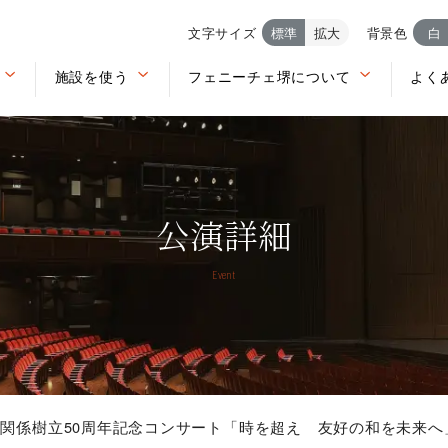
文字サイズ
標準
拡大
背景色
白
施設を使う
フェニーチェ堺について
よく
公演詳細
Event
関係樹立50周年記念コンサート「時を超え 友好の和を未来へ