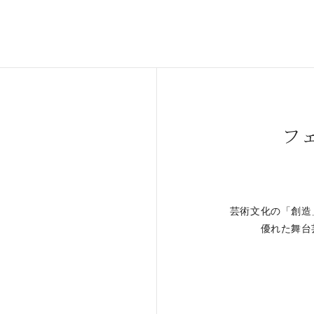
フ
芸術文化の「創造
。
優れた舞台