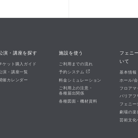
公演・講座を探す
施設を使う
フェニ
いて
チケット購入ガイド
ご利用までの流れ
公演・講座一覧
予約システム
基本情報
開催カレンダー
料金シミュレーション
ホール/
ご利用上の注意・
フロアマ
各種届出関係
バリアフ
各種図面・機材資料
フェニー
劇場の楽
芸術文化