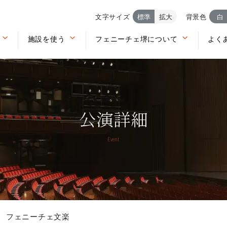
文字サイズ
標準
拡大
背景色
白
施設を使う
フェニーチェ堺について
よく
公演詳細
Event
カル フェニーチェ文楽