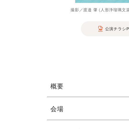
撮影／渡邉 肇 (人形浄瑠璃文
公演チラシP
概要
会場