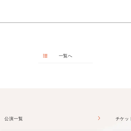
曜(祝日の場合は開館)、年末年始
マート決済の方はファミポート引取(手数料
能
)、
チケットぴあ
ブン決済の方はセブンイレブン店頭引取(手
市南区桃山台2-1-2
【Pコード：512-480】
/1枚)、
5
ローソンチケット
カード支払いの方は上記に加え、公演当日
00
【Lコード：56633】
り(手数料無料)もお選びいただけます。
末年始（12月30日～1月4日）
e+（イープラス）
東区北野田1084-136
一覧へ
4
～お囃子の魅力～
00
実演 文楽のお囃子の“実は…”や、工夫をお見せします。
日の場合は開館）・年末年始（12月30日
 ～師匠にきく～
市美原区黒山167-1
8
 千歳太夫、鶴澤 燕三、桐竹勘十郎がお話しし
ます。
00
曜日（ただし祝日は開館） 年末年始（12月
公演一覧
チケッ