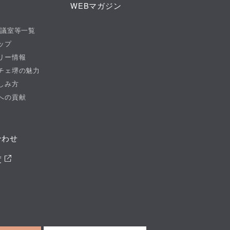
WEBマガジン
意気が力強く描かれていく。恩ある人
会議室等一覧
ップ
リー情報
でも舅は親、、、” 果たして団七
チェ堺の魅力
しみ方
への貢献
合わせ
度