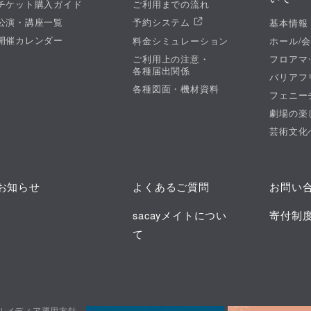
チケット購入ガイド
ご利用までの流れ
船三婦内の段」の幕があく。
公演・講座一覧
予約システム
基本情報
開催カレンダー
船三婦、一寸徳兵衛という3人の侠客とその女房たちの心
料金シミュレーション
ホール/
ご利用上の注意・
フロアマ
、女たちが鮮やかに浮かびあがる。
各種届出関係
バリアフ
詰められていく団七は、舅に一刀をあててしまう。“悪い人
各種図面・機材資料
フェニー
劇場の楽
長町裏の段。お見逃しなく
。
芸術文化
お知らせ
よくあるご質問
お問い
sacayメイトについ
寄付制
て
ルメディア運用方針