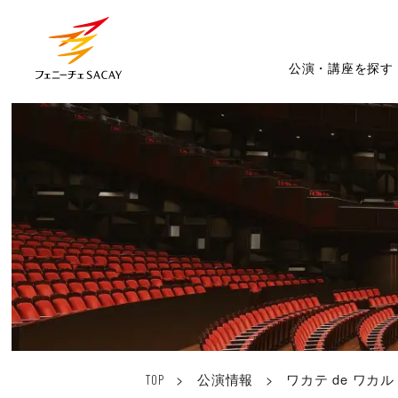
公演・講座を探す
>
公演情報
>
ワカテ de ワ
TOP