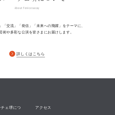
通称 “泥場”「長町裏の段」をお届
About Fenice sacay
ましまいそのじょう）と恋仲である琴
」「交流」「発信」
「未来への飛躍」をテーマに、
義平次に大金を渡すと嘘をつき、琴浦
芸術や多彩な公演を皆さまにお届けします。
負わせてしまいます。男の命である生
詳しくはこちら
れ、斬らぬかやい」と連呼し刀を抜い
ぶ義平次を目の当たりにし覚悟を決め
き、祭り囃子の中、御輿（みこし）の
ーチェ堺につ
アクセス