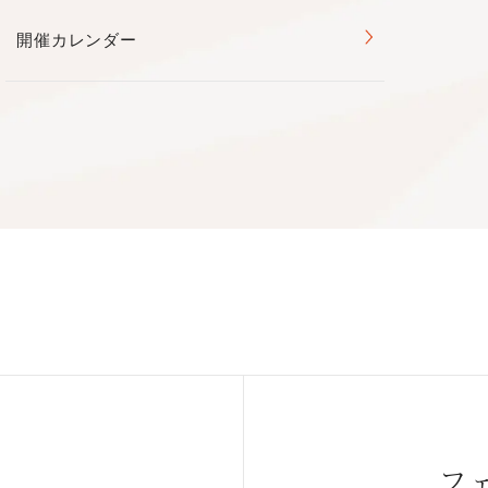
開催カレンダー
に 団七は昼 簑紫郎 夜 簑太郎のWキャスト
起こった事件を描く衝撃作
しまったのか～
⚙マーク）で字幕をオンにしてご覧ください。
フ