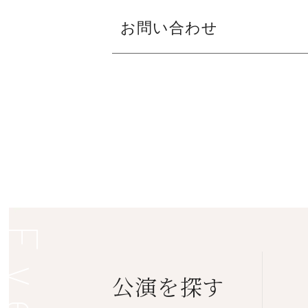
徒歩８分)
休館日：第1・3月
ファミリー
①14：00開演
制作協力：一般社団法人 日本の伝統芸
プレイガイド
お問い合わせ
￥110/1枚
②18：00開演
協力：関西舞台株式会社
セブンイレ
栂文化会館（泉北高
〒590-0141 堺
フェニーチェ堺(堺市民芸術文化ホール)
数料￥110
速鉄道「栂・美木
TEL/072-296-001
【プログラム(予定)】
TEL:072－223－1000
クレジット
多」駅前）
販売時間9:00～20:
会場引き取
休館日：月曜日・年
〇ワカル文楽
東文化会館 ホール
〒599-8123 堺市
棟（南海電鉄高野線
TEL/072-230-013
・だんじり囃子が聴こえる 
「北野田」駅 徒歩
販売時間9:00～20:
文楽にかかせない「お囃子」の解説と
約2分 ）
休館日：水曜日（祝
～1月4日）
・フェニーチェインタビュー
美原文化会館（南海
〒587-0002 堺
バス「美原区役所
TEL/072-363-686
夏祭浪花鑑の見どころなどを 竹本
前」 ）
販売時間9:00～20:
休館日：第2・4月
演目
公演を探す
30日～1月4日）
〇夏祭浪花鑑 長町裏の段