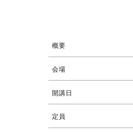
概要
会場
文化講座 オ
フェニーチェ堺 大ホール
開講日
「NISSA
※駐車台数が限られてます。公共交通機
いよいよ数日後に
11月28日（月）
定員
舞