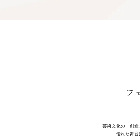
フ
芸術文化の「創造
。
優れた舞台