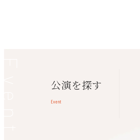
休館日：第1・3月曜（祝日の場合は
＊この番号でのお申込みは承っておりま
Event
公演を探す
Event