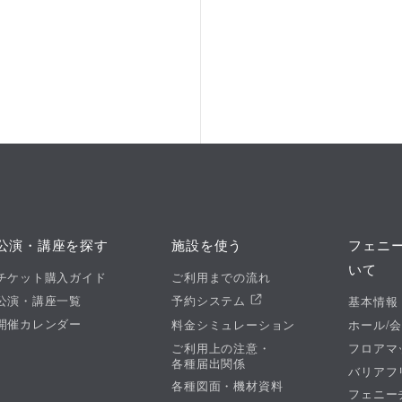
公演・講座を探す
施設を使う
フェニ
いて
チケット購入ガイド
ご利用までの流れ
公演・講座一覧
予約システム
基本情報
開催カレンダー
料金シミュレーション
ホール/
ご利用上の注意・
フロアマ
各種届出関係
バリアフ
各種図面・機材資料
フェニー