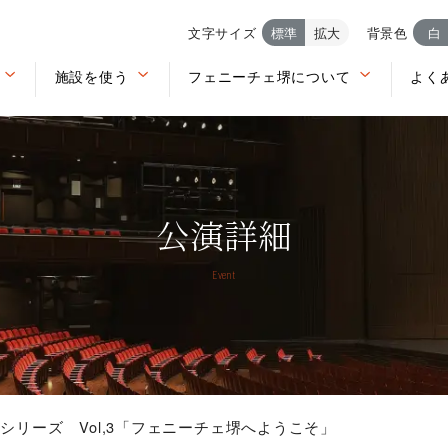
文字サイズ
標準
拡大
背景色
白
施設を使う
フェニーチェ堺について
よく
公演詳細
Event
シリーズ Vol,3「フェニーチェ堺へようこそ」