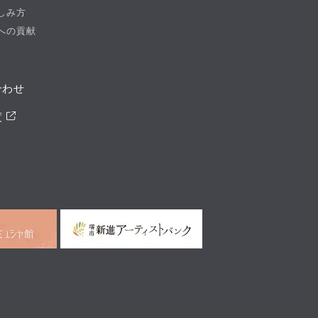
しみ方
への貢献
合わせ
度