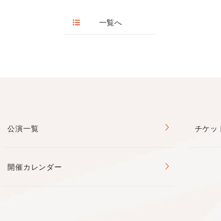
Vol.2
「ロッシーニの世界へようこそ」
開館）
休館日：第1・3月曜(祝日の場合は開館)
一覧へ
せん。
感染症チェックリスト
公演一覧
チケッ
開催カレンダー