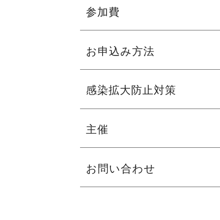
２0名
参加費
（定員になり次第締め切りいたします。
開催日：11月28日（月）１３：１５～
集合場所：フェニーチェ堺 大スタジオ
お申込み方法
無料
参加費：無料
※「NISSAY OPERA 2022 セ
８/８（月）９：００～ 受付開始
感染拡大防止対策
※「NISSAY OPERA 2022 セビリア
【お申込フォーム】
SS席・S席ご購入者様のみお申込みい
ご来館の際は、不織布マスクのご着用を
主催
フェニーチェ堺
ホームページ
フェニーチェ堺
お問い合わせ
フェニーチェ堺
総合受付
フェニーチェ堺 （堺市民芸術文化ホ
072-223-1000
9:00~20:00