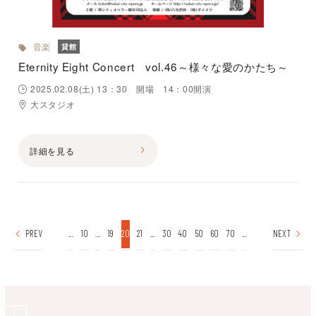
音楽
貸館
Eternity Eight Concert vol.46～様々な愛のかたち～
2025.02.08(土) 13：30 開場 14：00開演
大スタジオ
詳細を見る
PREV
...
10
...
19
20
21
...
30
40
50
60
70
...
NEXT