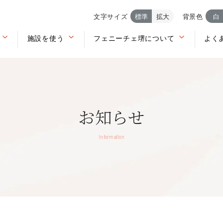
文字サイズ
標準
拡大
背景色
白
施設を使う
フェニーチェ堺について
よく
お知らせ
Information