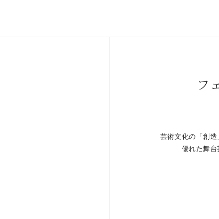
フ
芸術文化の「創造
。
優れた舞台