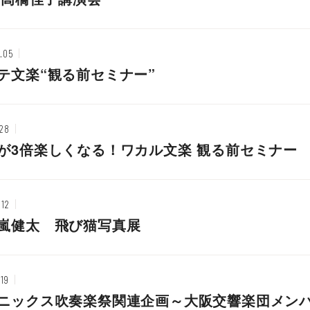
.05
テ文楽“観る前セミナー”
.28
が3倍楽しくなる！ワカル文楽 観る前セミナー
.12
嵐健太 飛び猫写真展
.19
ニックス吹奏楽祭関連企画～大阪交響楽団メン