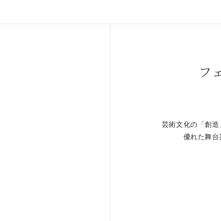
フ
芸術文化の「創造
。
優れた舞台