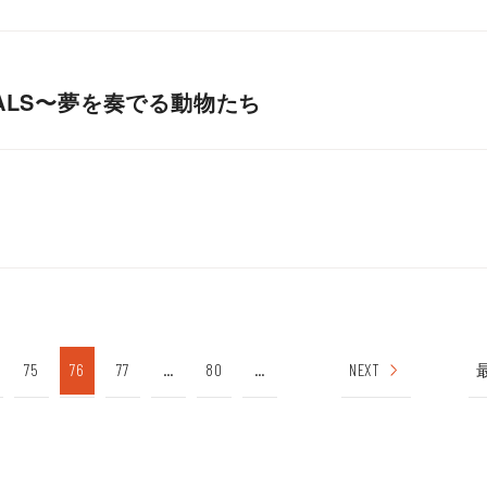
IMALS〜夢を奏でる動物たち
75
76
77
...
80
...
NEXT