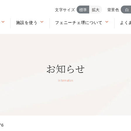
文字サイズ
標準
拡大
背景色
白
施設を使う
フェニーチェ堺について
よく
お知らせ
Information
76