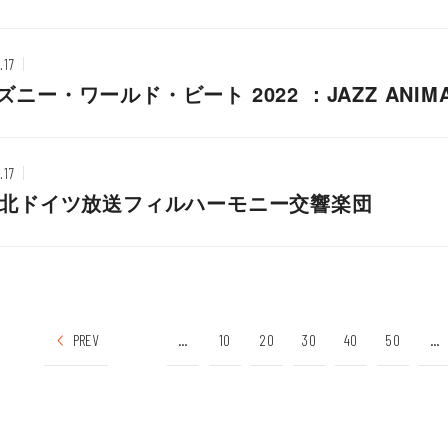
.17
ズニー・ワールド・ビート 2022 ：JAZZ AN
.17
R北ドイツ放送フィルハーモニー交響楽団
PREV
...
10
20
30
40
50
...