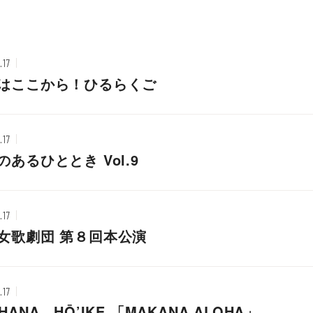
.17
はここから！ひるらくご
.17
のあるひととき Vol.9
.17
女歌劇団 第８回本公演
.17
HANA HŌ’IKE 「MAKANA ALOHA」