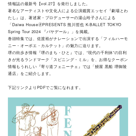
情報誌の最新号【vol.27】を発行しました。
著名なアーティストや文化人による公演鑑賞エッセイ『劇場とわ
たし』は、著述家・プロデューサーの湯山玲子さんによる
「Daiwa House🄬PRESENTS 熊川哲也 K-BALLET TOKYO
Spring Tour 2024 『バヤデール』」を掲載。
巻頭特集では、佐渡裕がナレーションで出演する「フィルハーモ
ニー・オーボエ・カルテット」の魅力に迫ります。
堺の街歩き情報『堺のまち・ひと』では、“現代の千利休”の目利
きが光るランドマーク「スピニング・ミル」を、お得なクーポン
情報もうれしい『寄り道フェニーチェ』では「鰻屋 黒船 堺御陵
通店」をご紹介します。
下記リンクよりPDFでご覧になれます。