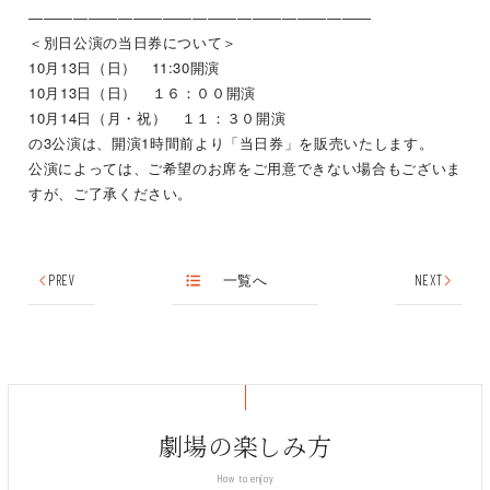
―――――――――――――――――――――――
＜別日公演の当日券について＞
10
月
13
日（日）
11:30
開演
10
月
13
日（日） １６：００開演
10
月
14
日（月・祝） １１：３０開演
の
3
公演は、開演
1
時間前より「当日券」を販売いたします。
公演によっては、ご希望のお席をご用意できない場合もございま
すが、ご了承ください。
PREV
一覧へ
NEXT
劇場の楽しみ方
How to enjoy