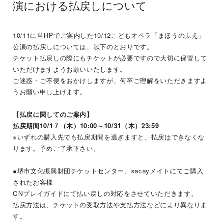
演における払戻しについて
10/11
に当
HP
でご案内した
10/12
こどもオペラ「まほうのふえ」
公演の払戻しについては、以下のとおりです。
チケット払戻しの際にもチケットが必要ですので大切に保管して
いただけますようお願いいたします。
ご迷惑・ご不便をおかけしますが、何卒ご理解をいただきますよ
うお願い申し上げます。
【払戻に関してのご案内】
払戻期間
10/1
７（木）
10:00
～
10/31
（木）
23:59
※いずれの購入先でも払戻期間を過ぎますと、払戻はできなくな
ります。予めご了承下さい。
●堺市文化振興財団チケットセンター、
sacay
メイトにてご購入
されたお客様
CN
プレイガイドにて払い戻しの対応をさせていただきます。
払戻方法は、チケットの受取方法や支払方法などにより異なりま
す。