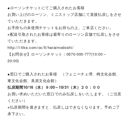
●ローソンチケットにてご購入されたお客様
お買い上げのローソン、ミニストップ店舗にて直接払戻しをさせ
ていただきます。
お手持ちの未使用チケットをお持ちの上、ご来店ください。
※配送引取されたお客様は最寄りのローソン店舗で払戻しをさせ
ていただきます。
http://l-tike.com/oc/lt/haraimodoshi/
【お問合せ】ローソンチケット：
0570-000-777(10:00
～
20:00)
●窓口でご購入されたお客様 （フェニーチェ堺、栂文化会館、
東文化会館、美原文化会館）
払戻期間
10/16
（水）９
:00
～
10/31
（木）２０：００
お買い求めいただいた窓口でのみ払戻しをいたします。（ご注意
ください）
※払戻期間を過ぎますと、払戻しはできなくなります。予めご了
承下さい。