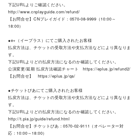
下記
URL
よりご確認ください。
http://www.cnplayguide.com/refund/
【お問合せ】
CN
プレイガイド：
0570-08-9999
（
10:00
～
18:00
）
●
e+
（イープラス）にてご購入されたお客様
払戻方法は、チケットの受取方法や支払方法などにより異なりま
す。
下記
URL
よりどの払戻方法になるのか確認してください。
公演変更
/
延期 払戻方法確認チャート
https://eplus.jp/refund2/
【お問合せ】
https://eplus.jp/qa/
●チケットぴあにてご購入されたお客様
払戻方法は、チケットの受取方法や支払方法などにより異なりま
す。
下記
URL
よりどの払戻方法になるのか確認してください。
http://t.pia.jp/guide/refund.html
【お問合せ】チケットぴあ：
0570-02-9111
（オペレーター対
応：
10:00
～
18:00
）