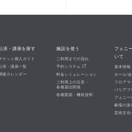
公演・講座を探す
施設を使う
フェニ
いて
チケット購入ガイド
ご利用までの流れ
公演・講座一覧
予約システム
基本情報
開催カレンダー
料金シミュレーション
ホール/
ご利用上の注意・
フロアマ
各種届出関係
バリアフ
各種図面・機材資料
フェニー
劇場の楽
芸術文化