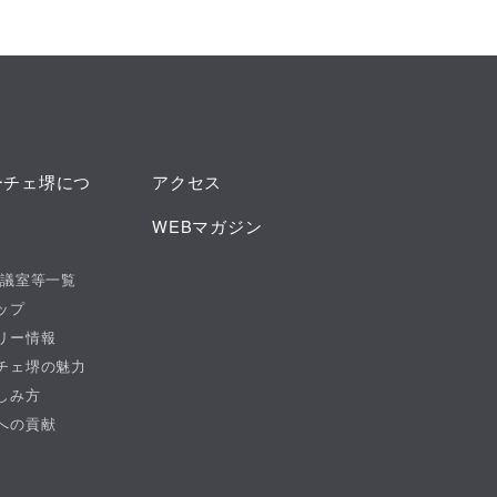
ーチェ堺につ
アクセス
WEBマガジン
会議室等一覧
ップ
リー情報
チェ堺の魅力
しみ方
への貢献