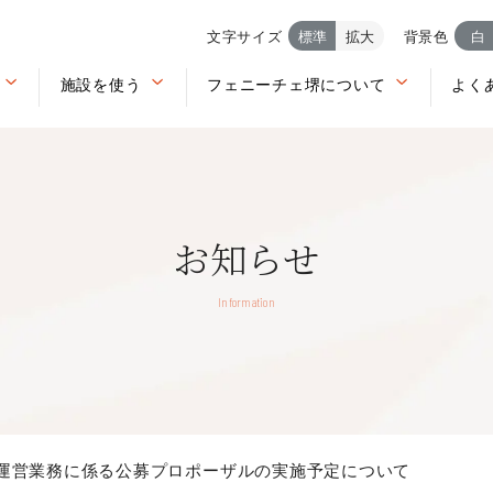
文字サイズ
標準
拡大
背景色
白
施設を使う
フェニーチェ堺について
よく
お知らせ
Information
運営業務に係る公募プロポーザルの実施予定について