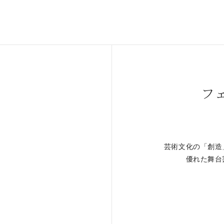
フ
芸術文化の「創造
。
優れた舞台