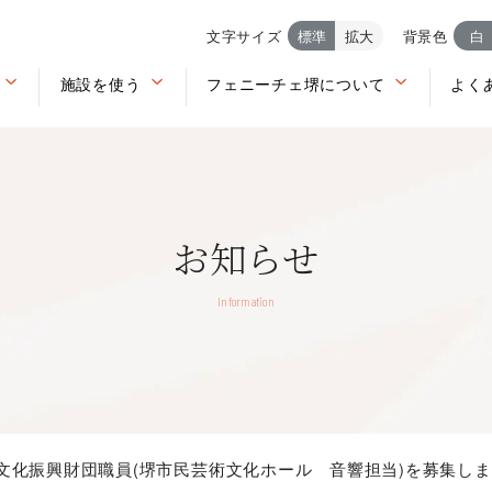
文字サイズ
標準
拡大
背景色
白
施設を使う
フェニーチェ堺について
よく
お知らせ
Information
文化振興財団職員(堺市民芸術文化ホール 音響担当)を募集し