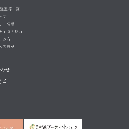
会議室等一覧
ップ
リー情報
チェ堺の魅力
しみ方
への貢献
合わせ
度