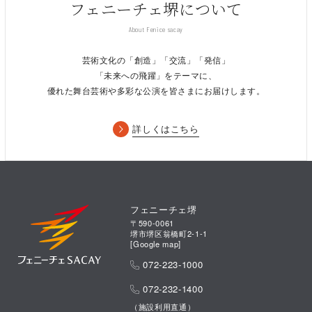
フェニーチェ堺について
About Fenice sacay
芸術文化の「創造」「交流」「発信」
「未来への飛躍」をテーマに、
優れた舞台芸術や多彩な公演を皆さまにお届けします。
詳しくはこちら
フェニーチェ堺
〒590-0061
堺市堺区翁橋町2-1-1
[
Google map
]
072-223-1000
072-232-1400
（施設利用直通）