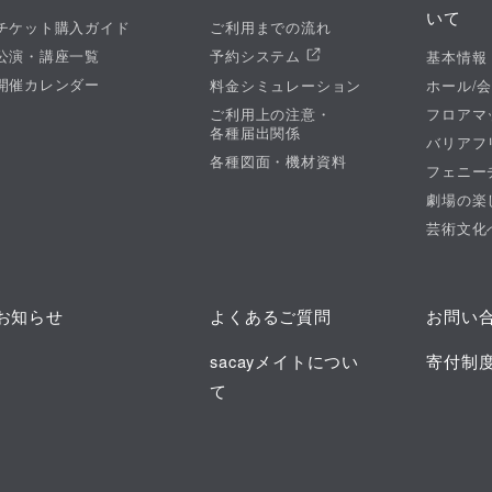
いて
チケット購入ガイド
ご利用までの流れ
公演・講座一覧
予約システム
基本情報
開催カレンダー
料金シミュレーション
ホール/
ご利用上の注意・
フロアマ
各種届出関係
バリアフ
各種図面・機材資料
フェニー
劇場の楽
芸術文化
お知らせ
よくあるご質問
お問い
sacayメイトについ
寄付制
て