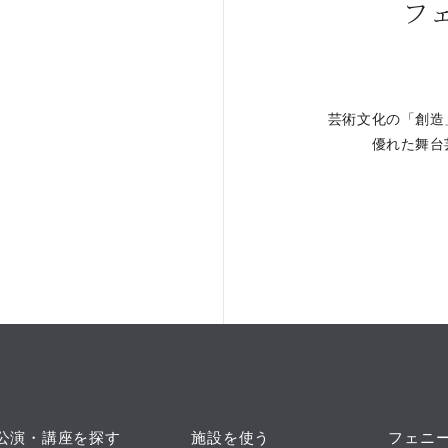
フ
芸術文化の「創造
。
優れた舞台
公演・講座を探す
施設を使う
フェニ