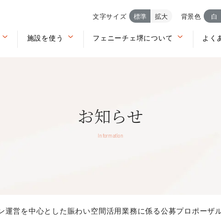
文字サイズ
標準
拡大
背景色
白
施設を使う
フェニーチェ堺について
よく
お知らせ
Information
ン運営を中心とした賑わい空間活用業務に係る公募プロポーザ