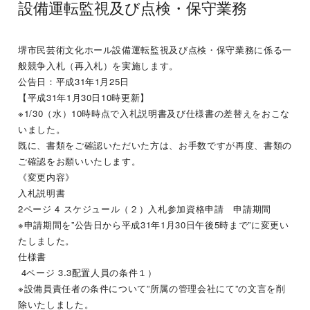
設備運転監視及び点検・保守業務
堺市民芸術文化ホール設備運転監視及び点検・保守業務に係る一
般競争入札（再入札）を実施します。
公告日：平成31年1月25日
【平成31年1月30日10時更新】
※1/30（水）10時時点で入札説明書及び仕様書の差替えをおこな
いました。
既に、書類をご確認いただいた方は、お手数ですが再度、書類の
ご確認をお願いいたします。
《変更内容》
入札説明書
2ページ 4 スケジュール（２）入札参加資格申請 申請期間
※申請期間を”公告日から平成31年1月30日午後5時まで”に変更い
たしました。
仕様書
4ページ 3.3配置人員の条件１）
※設備員責任者の条件について”所属の管理会社にて”の文言を削
除いたしました。