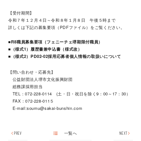
【受付期間】
令和７年１２月４日～令和８年１月８日 午後５時まで
詳しくは下記の募集要項（PDFファイル）をご覧ください。
■
R8職員募集要項（フェニーチェ堺期限付職員
）
■（様式1）履歴書兼申込書（様式改）
■（様式2）PD02-02採用応募者個人情報の取扱いについて
【問い合わせ・応募先】
公益財団法人堺市文化振興財団
総務課採用担当
TEL：072-228-0114 (土・日・祝日を除く9：00～17：30）
FAX：072-228-011５
E-mail:soumu@sakai-bunshin.com
PREV
一覧へ
NEXT