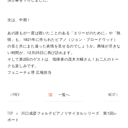
次は、中期！
あの誰もが一度は聴いたことのある「エリーゼのために」や「熱
情」も、1821年に作られたピアノ（ジョン・ブロードウッド）
の音と共にまた違った表情を見せるのでしょうか。興味が尽きな
い時間が、
12
月
25
日に再び訪れます。
そして第2回のゲストは、指揮者の茂木大輔さん！お二人のトー
クも楽しみです。
フェニーチェ堺 広報担当
PREV
一覧へ
NEXT
>
川口成彦フォルテピアノリサイタルシリーズ 第1回レ
TOP
ポート