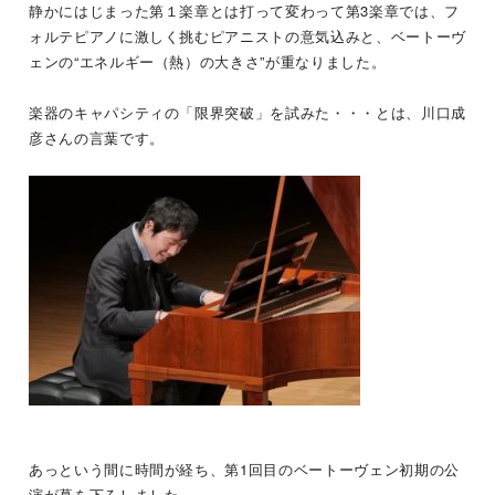
静かにはじまった第１楽章とは打って変わって第
3
楽章では、フ
ォルテピアノに激しく挑むピアニストの意気込みと、ベートーヴ
ェンの“エネルギー（熱）の大きさ”が重なりました。
楽器のキャパシティの「限界突破」を試みた・・・とは、川口成
彦さんの言葉です。
あっという間に時間が経ち、第
1
回目のベートーヴェン初期の公
演が幕を下ろしました。