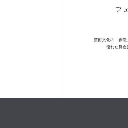
フ
芸術文化の「創造
。
優れた舞台