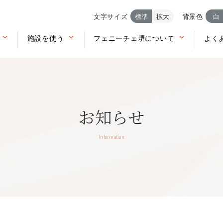
文字サイズ
標準
拡大
背景色
白
施設を使う
フェニーチェ堺について
よく
お知らせ
Information