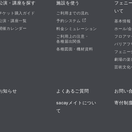
公演・講座を探す
施設を使う
フェニ
いて
チケット購入ガイド
ご利用までの流れ
公演・講座一覧
予約システム
基本情報
開催カレンダー
料金シミュレーション
ホール/
ご利用上の注意・
フロアマ
各種届出関係
バリアフ
各種図面・機材資料
フェニー
劇場の楽
芸術文化
お知らせ
よくあるご質問
お問い
sacayメイトについ
寄付制
て