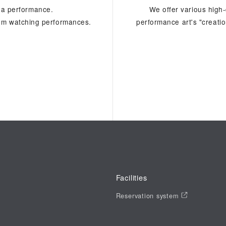
g a performance.
We offer various high
rom watching performances.
performance art's "creatio
Facilities
Reservation system