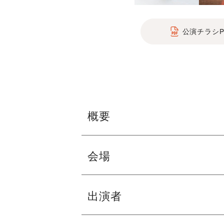
公演チラシP
概要
青島広志を特別ゲストに迎え、バレエ音
会場
イジェスト版の上演等、盛沢山のプログ
フェニーチェ堺 大ホール
出演者
※駐車台数が限られてます。公共交通機