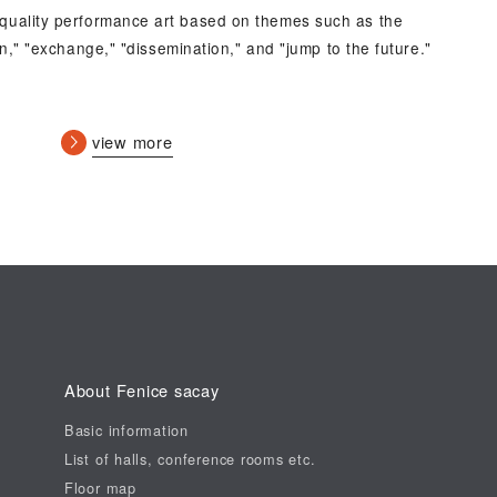
-quality performance art based on themes such as the
n," "exchange," "dissemination," and "jump to the future."
view more
About Fenice sacay
Basic information
List of halls, conference rooms etc.
Floor map