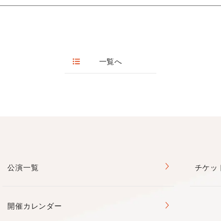
間 ：9:00～20:00
日：第1・3月曜(祝日の場合は開館)、年末年始
一覧へ
公演一覧
チケッ
開催カレンダー