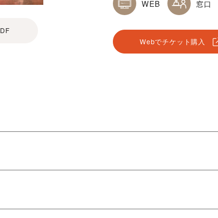
WEB
窓口
DF
Webでチケット購入
楽の解説やバレエマイム講座等バレエを始めて観る方にも楽し
ラム！知って・観て・体験して、バレエが大好きになる2時間
関をご利用ください。