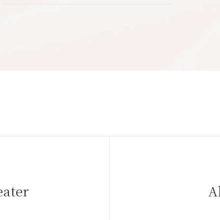
eater
A