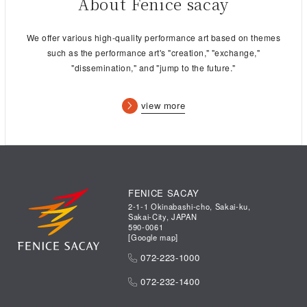
About Fenice sacay
We offer various high-quality performance art based on themes
such as the performance art's "creation," "exchange,"
"dissemination," and "jump to the future."
view more
FENICE SACAY
2-1-1 Okinabashi-cho, Sakai-ku,
Sakai-City, JAPAN
590-0061
[
Google map
]
072-223-1000
072-232-1400