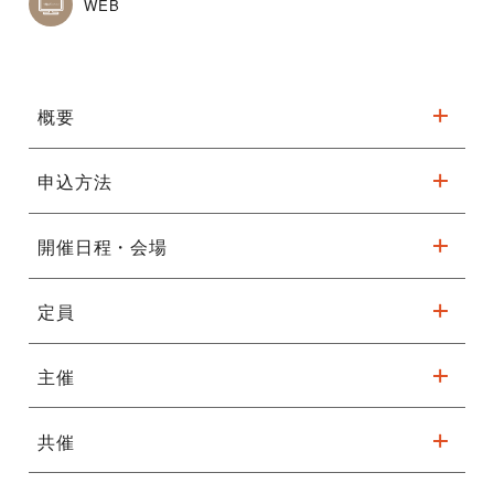
WEB
概要
申込方法
堺まつり出場・海外演奏実績のある
和太鼓チームが、体験会を実施しま
開催日程・会場
申込用紙（チラシ裏面）に必要事項をご記入の上、ファックスに
て072₋233₋2681まで送信ください。
す。
または、以下の申込フォームより必要事項をご記入の上、送信し
定員
◆
フェニーチェ堺 多目的室/体験日（集合17:45/18:00～
てください。
19:00）
対 象：幼児・学生・大人
4月30日(木)、
＜申込締切＞
主催
20名
2026年4月22日（水）必着
募集人数：20人
5月14日(木)、21日(木)、28日(木)、
※応募者多数の場合は抽選となります。
共催
堺太鼓
体 験 料：無料
6月4日(木)、18日(木)、25日(木)
申し込みフォーム