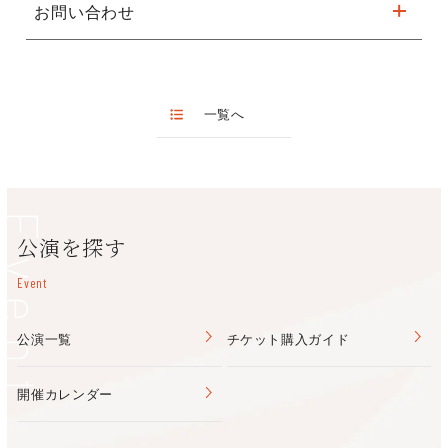
個人負担：￥2,400／太鼓バチ、￥800／安全保険
お問い合わせ
フェニーチェ堺
◆
フェニーチェ堺 大スタジオ/発表会（時間未定)
堺太鼓
6月19日(金）
TEL072-232-8596 FAX072-233-2681
フェニーチェ堺(堺市民芸術文化ホール)
一覧へ
TEL:072-223-1000
Event
公演を探す
Event
公演一覧
チケット購入ガイド
開催カレンダー