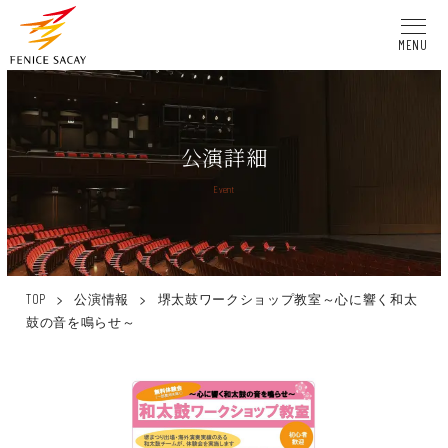
MENU
公演詳細
Event
>
公演情報
>
堺太鼓ワークショップ教室～心に響く和太
TOP
鼓の音を鳴らせ～