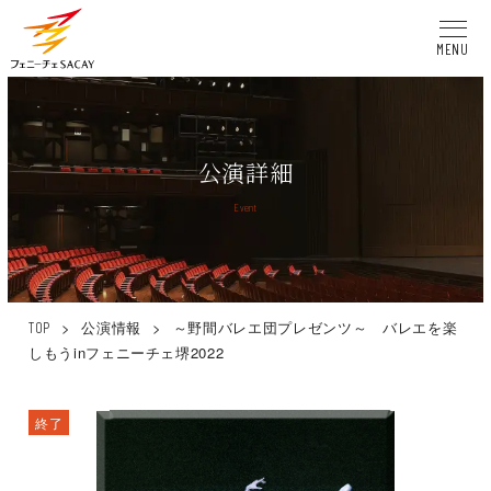
MENU
公演詳細
Event
>
公演情報
>
～野間バレエ団プレゼンツ～ バレエを楽
TOP
しもうinフェニーチェ堺2022
終了