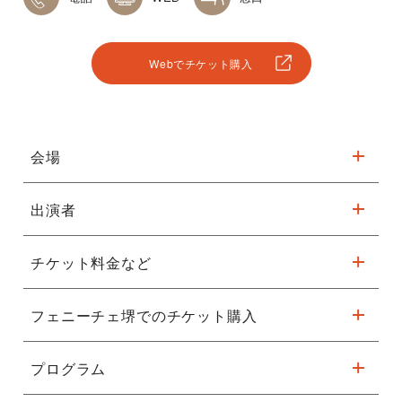
Webでチケット購入
会場
出演者
※駐車台数が限られてます。公共交通機関をご利用ください。
チケット料金など
特別ゲスト：青島広志
詳細はこちら
ゲストプリンシパル：青木崇
フェニーチェ堺でのチケット購入
全席指定（税込み）
一般￥3,
000
ゲスト：後藤俊星
ユース（4歳～24歳）￥2,500
プログラム
11月27日から販売
野間バレエ団