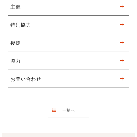
※３歳以下のお子様の入場はご遠慮ください。
①WEBで購入
ＳＢＦ堺バレエフォーラム
主催
「白鳥の湖」バレエを楽しもうヴァージョン
こちらから
※sacayメイトの無料登録が必要です。
青島広志の“楽しい♪バレエ音楽講座”
特別協力
野間バレエ団
②窓口で購入
バレエマイム講座 ほか
フェニーチェ堺
後援
フェニーチェ堺（公益財団法人 堺市文化振興財団）
販売時間 ：9:00～20:00
休館日：第1・3月曜(祝日の場合は開館)、年末年始、臨時休館あ
り
協力
堺市、堺商工会議所、公益財団法人関西・大阪２１世紀協会、堺
市文化団体連絡協議会
お問い合わせ
SBF堺バレエフォーラム
野間バレエ団 072-255-7880
http://www.noma-ballet.com/
一覧へ