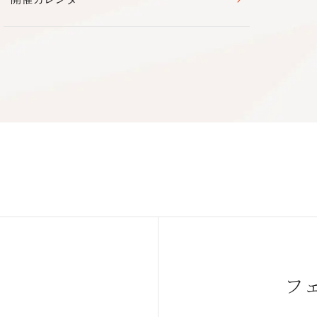
～18:00
※
もうinフェニーチェ堺2022』
堺 大ホール
ニーチェ堺
きになる２時間！
エの歴史やストーリーを解説。
sacay.jp/event/l20220227/
付家を招聘するなど、堺市で本格的なバレエ公演を上演する地域
フ
・体験できる」公演”バレエを楽しもう”をプロデュースするな