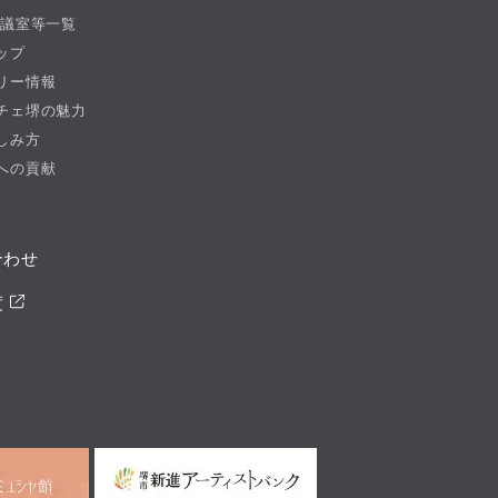
会議室等一覧
ップ
リー情報
チェ堺の魅力
しみ方
への貢献
合わせ
度