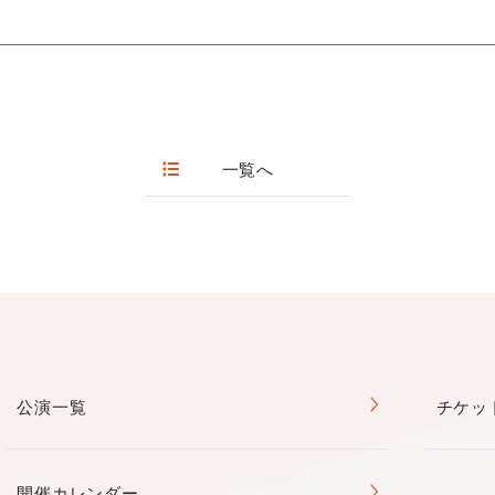
ンテンポラリーダンスコース15名）
込みフォーム
20:00 休館日：第１・３月曜日(祝日の場合は開館)、年末年始）
、Tシャツ代を含む）
ん。
。
せんので予めご了承ください。
一覧へ
も白い靴下で踊ります。
～17:00
～17:00
～17:00
～17:00
公演一覧
チケッ
～18:30
～16:00
～19:00
開催カレンダー