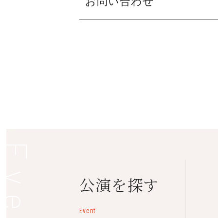
お問い合わせ
定 員：
30名
（バレエコース15名、コ
【コンテンポラリーダンスコース】申し
※どちらも先着順
フェニーチェ堺
※定員になり次第、受付終了
TEL：072-223-1000（9:00～
参加費：
5,500円
（全8回のレッスン料
※お電話での申し込みは承っておりませ
※初回レッスンの際にお支払いください
※欠席された回の参加費は返金いたしま
用意するもの：
白い靴下
（綿製）※本番
日 時
（全8回）
1
1月15日(土)
14:30
2
1月22日(土)
14:30
Event
3
1月29日(土)
14:30
4
2月 5日(土)
14:30
公演を探す
5
2月18日(金)
16:30
6
2月19日(土)
14:30
7
2月23日(水・祝)
16:00
Event