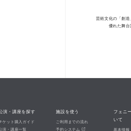
の上演、普及活動を行っている。
芸術文化の「創造
。
優れた舞台
公演・講座を探す
施設を使う
フェニ
いて
チケット購入ガイド
ご利用までの流れ
公演・講座一覧
予約システム
基本情報