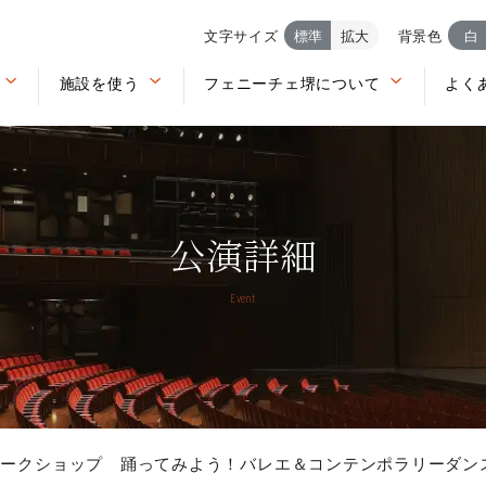
文字サイズ
標準
拡大
背景色
白
施設を使う
フェニーチェ堺について
よく
公演詳細
Event
ワークショップ 踊ってみよう！バレエ＆コンテンポラリーダン