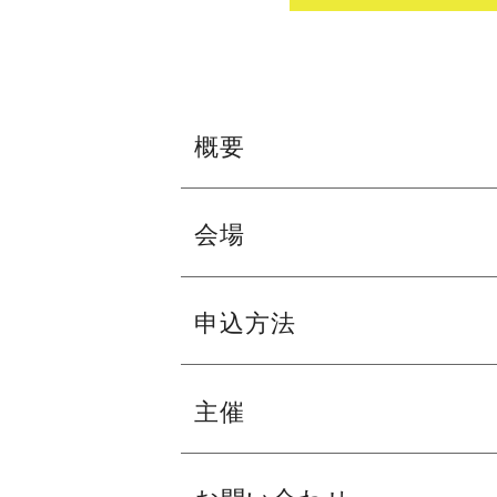
概要
初めてさん大歓迎！
会場
バレエやコンテンポラリーダンスを踊っ
※駐車台数が限られてます。公共交通機
申込方法
コンテンポラリーダンスにも積極的に取
練習成果は
『バレエを楽しもうinフェニ
フェニーチェ堺のステージでスポットラ
1月6日（木）
主催
おそろいのTシャツで楽しく踊ろう！
申し込み締め切り：
対 象：
小学生
（バレエやコンテンポラ
【バレエコース】申し込みフォーム
フェニーチェ堺（公益財団法人堺市文化