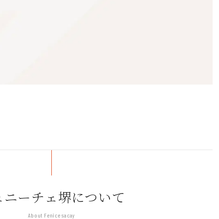
密着のバレエ団。文化庁「芸術祭優秀賞」
ェニーチェ堺について
ど、堺市で地域に根ざした活動に力を入
About Fenice sacay