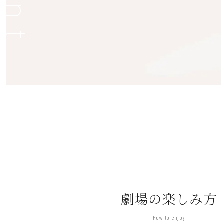
8
2月27日(日)
9:00
場所は8回ともフェニーチェ堺
※発表本番の時間を含む
『野間バレエ団プレゼンツ バレエを楽し
2022年2月27日(日) フェニーチェ
主催：野間バレエ団、特別協力：フェ
初めての方も楽しめる！バレエが大好
青島広志氏を特別ゲストに迎え、バレ
詳しくはこちら
https://www.fenice-
野間バレエ団
1992年創立。パリ・オペラ座から振
劇場の楽しみ方
２年連続受賞。
定期公演の他に、バレエを「観る・知る
How to enjoy