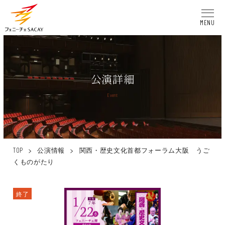
MENU
公演詳細
Event
>
公演情報
>
関西・歴史文化首都フォーラム大阪 うご
TOP
くものがたり
終了