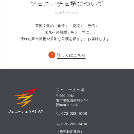
フェニーチェ堺について
About Fenice sacay
芸術文化の「創造」「交流」「発信」
「未来への飛躍」をテーマに、
優れた舞台芸術や多彩な公演を皆さまにお届けします。
詳しくはこちら
フェニーチェ堺
〒590-0061
堺市堺区翁橋町2-1-1
[
Google map
]
072-223-1000
072-232-1400
（施設利用直通）