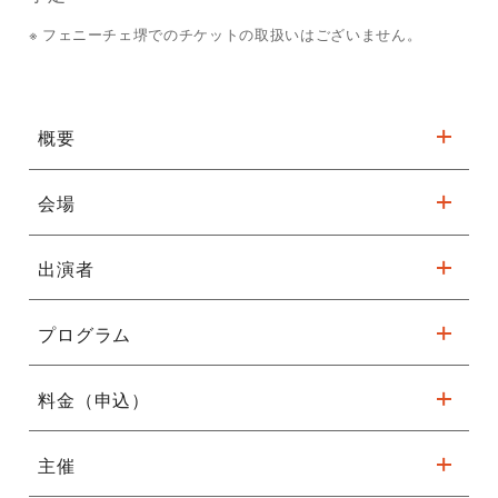
フェニーチェ堺でのチケットの取扱いはございません。
概要
会場
関西の歴史・文化のバトンをつなぐ「芸」
出演者
フェニーチェ堺 小ホール
※駐車台数が限られております。公共交通機関をご利用くださ
い。
プログラム
相愛大学学長 釈 徹宗 他
詳細はこちら
料金（申込）
基調講演・セッション①・セッション②・セッション③
主催
無料（全席自由）