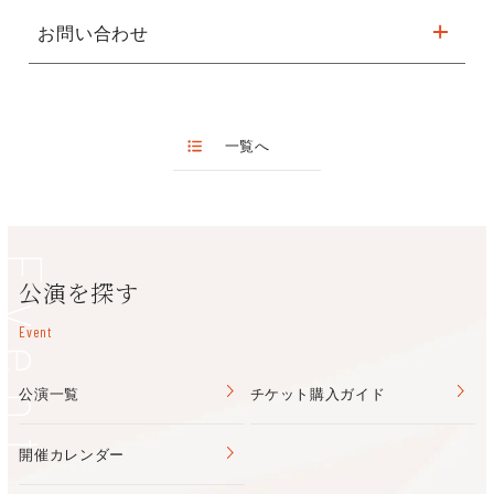
事前申込による先着順 ※お申込みは
こちら
お問い合わせ
関西・歴史文化首都フォーラム推進委員会
関西・歴史文化首都フォーラム運営事務局（JTBコミュニケーシ
ョンデザイン内）米川友梨
一覧へ
Mail：kansai-forum@jtbcom.co.jp
Event
公演を探す
Event
公演一覧
チケット購入ガイド
開催カレンダー