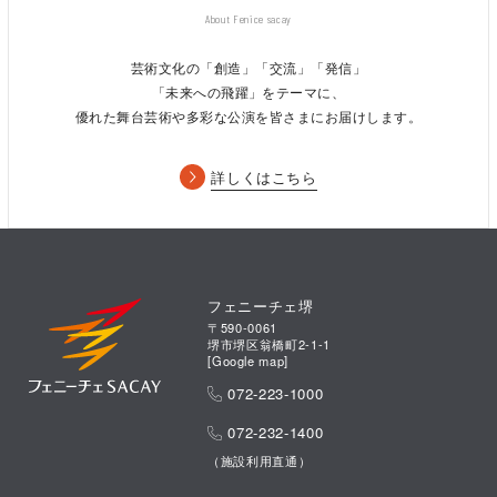
combined with the brilliance of The Orchestra Japan, the
About Fenice sacay
performances can continue to move and delight you.
芸術文化の「創造」「交流」「発信」
Please know that every evening I will be thinking of you with
「未来への飛躍」をテーマに、
gratitude. I’m so proud of this year’s cast, orchestra and
優れた舞台芸術や多彩な公演を皆さまにお届けします。
crew, and I hope you enjoy their beautiful music and heart.
詳しくはこちら
Sincerely,
Richard Carsey
ハーモニージャパン株式会社／Disney on CLASSIC事務局
フェニーチェ堺
〒590-0061
堺市堺区翁橋町2-1-1
Francesco Sasaki／ささきフランチェスコ（ナビゲーター）
[
Google map
]
072-223-1000
2008年より“まほうの夜の音楽会”の案内役を務める。
072-232-1400
ラジオのDJをはじめ、CM、TVや美術館展示のナレーションな
ど、幅広く活躍し、2011年から現在も、東北支援活動を続けて
（施設利用直通）
いる。