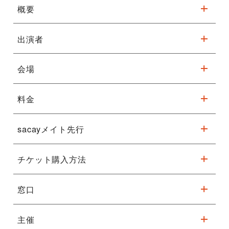
概要
NEWSニュース
2025.9.29 Mon.
出演者
「Circle of Life 〜愛を感じて」を
テーマに、アニメーション映画『ラ
会場
イオン・キング』をフィーチャー！
指揮者リチャード・カーシー 出演見合わせについて
料金
フェニーチェ堺 大ホール
ディズニー・オン・クラシック ～まほうの夜の音楽会 2025
※駐車台数が限られています。公共交通機関をご利用ください。
体調不良により出演を見合わせておりました本公演の指揮者 リ
sacayメイト先行
S席 9,300円 A席 8,000円 B席 7,500円 SS席 13,000
チャード・カーシーは、 心臓の病を患い、検査および治療のた
円 注釈付きＡ席 8,000円
詳細はこちら
めに入院しております。 医師の判断により、今後の2025年ツア
チケット購入方法
ーの出演はすべて見合わせ、 本国アメリカに戻って療養に専念
受付期間
7月3日(木)昼12:00～7月8日(火)13:00
※未就学のお子様のご入場はお断りさせていただきます。
することとなりました。
先行対象座種：SS席・S席・A席
※車椅子をご希望の場合には、キョードーインフォメーションま
でお問い合わせください。
窓口
sacayメイト
こちらから
抽選結果
7月10日(木) 13時以降順次メール配信
2025年ツアーに関しましては、リチャード・カーシーに代わり
Presentation licensed by Disney Concerts. ©Disney ※写真
※注釈付きＡ席は会場の構造上一部見えづらい可能性のあるお席
ＷＥＢ
※コンビニ決済を選択された方は、指定の期日まで
まして、 オーケストラ・ジャパン コンサートマスター 青木 高
は過去の公演です
です。
(要無料登録)
に決済手続きを行って下さい。
主催
志、真部 裕が下記日程にて指揮を務めます。 曲目に変更はござ
※ 7/21（月・祝）より受付開始(※ 各館の休館日・営業時間にご