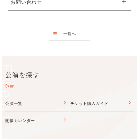
お問い合わせ
Harmony JAPAN
【第１部】
オーケストラ・ジャパン・コンサートマスター 青木高志に出
う、 まずは回復に努めたいと思います。 どうかご理解いただけ
■ 『メリー・ポピンズ リターンズ』より
演変更
ましたら幸いです。 今年のプログラムはとても特別な内容であ
キョードーインフォメーション
「メリー・ポピンズ リターンズ 序曲」、「幸せのありか」、
り、皆さまも心が高鳴るのを感じられることでしょう。 ヴォー
0570-200-888 （12:00~17:00 土日祝休み）
「小さな火を灯せ」
カリストとオーケストラはとても素晴らしく、きっとディズニ
ー・オン・クラシックを愛する皆さまに
一覧へ
＜愛を奏でる＞
■ 実写版『白雪姫』より「夢に見る〜Waiting On A Wish〜」
大きな喜びをお届けできると確信しています。 また、コンサー
■ 実写版『美女と野獣』より「ひそかな夢」
トの指揮を務めてくださる青木さん、真部さんに心より感謝申し
上げます。 お二人の献身的な姿勢と芸術性、そしてオーケスト
Event
ラ・ジャパンの輝かしい演奏が 相まって、今年のステージも皆
公演を探す
＜シンフォニック・ドリーム＞
さまを感動と喜びへと導いてくれるでしょう。 毎公演の開演時
■ 『ベイマックス』より「ビック ヒーロー シックス」、「リブ
間になると、深い感謝の念を抱いて、皆さまの事を考えていま
Event
ート」、日本版エンドソング「Story（English Version）」
す。 そして、今年のディズニー・オン・クラシックのヴォーカ
リスト、オーケストラ、スタッフを とても誇りに思っておりま
＜第２部＞
公演一覧
チケット購入ガイド
す。 彼らの奏でる美しい音楽と心温まる演奏を是非お楽しみく
■ アニメーション映画『ライオン・キング』より
ださい。 心を込めて
演奏予定曲：
THE ORCHESTRA JAPAN ／ オーケストラ・ジャパン
開催カレンダー
「サークル・オブ・ライフ」、「王様になるのが待ちきれな
リチャード・カーシー
い」、「準備をしておけ」、「ヌーの暴走」、
2015年の創立と共にデビュー。
「ハクナ・マタタ」、「愛を感じて」ほか