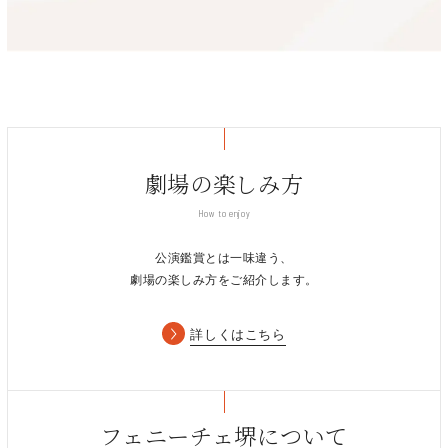
「ディズニー・オン・クラシック」や、数々のフィルム・コンサ
あらすじ：
ートへの出演を重ね、物語への没入感を誘う演奏が全国各地で好
アフリカのサバンナを舞台に、若きライオンのシンバは王になる
評を博す。ジャンルや既存のオーケストラにとらわれることな
Dear Fans of Disney on CLASSIC—
宿命を背負って生まれ、父ムファサとの深い親子の絆に包まれて
く、心の琴線に触れるような音楽をひたむきに追求しつづけ、
育つ。
2025年5月に10周年を迎えた。
Thank you for your support as I have faced my health crisis.
しかし叔父スカーの陰謀で父を失い、罪悪感から故郷を離れる。
I appreciate all the thoughts and kind words!
旅の途中で出会ったティモンやプンバァとの無邪気な友情、
幼馴染ナラとの再会を通じて、愛と仲間の力を知り、過去を乗り
It is with great sorrow that I must withdraw from this year’s
劇場の楽しみ方
越える力を少しずつ育んでいく。
performances of Disney on CLASSIC. I will miss celebrating
責任と自由のはざまで揺れながらも、新たな一歩を踏み出す
and sharing the joy of music with you. Please understand
How to enjoy
――。
that my health must come first. I want to be sure I can
公演鑑賞とは一味違う、
celebrate many more Magical Nights with you in the future!
※出演者・演目等が変更となる場合がございます。予めご了承く
劇場の楽しみ方をご紹介します。
ださい。
This year’s show is very special, and I’m sure you will find it
uplifting. The vocalists and the orchestra are wonderful, and
詳しくはこちら
I know they will bring great joy to all the Disney on CLASSIC
fans.
Presentation licensed by Disney Concerts. ©Disney
My special thanks to Aoki-san and Manabe-san as they
フェニーチェ堺について
conduct the concerts. Thanks to their dedication and artistry,