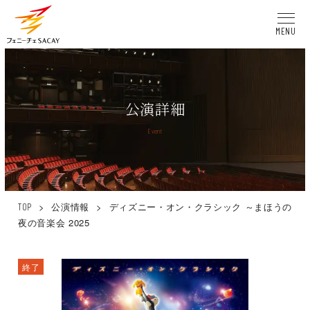
MENU
公演詳細
Event
>
公演情報
>
ディズニー・オン・クラシック ～まほうの
TOP
夜の音楽会 2025
終了