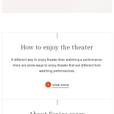
「ディズニー・オン・クラシック」や、数々のフィルム・コンサ
あらすじ：
ートへの出演を重ね、物語への没入感を誘う演奏が全国各地で好
アフリカのサバンナを舞台に、若きライオンのシンバは王になる
評を博す。ジャンルや既存のオーケストラにとらわれることな
Dear Fans of Disney on CLASSIC—
宿命を背負って生まれ、父ムファサとの深い親子の絆に包まれて
く、心の琴線に触れるような音楽をひたむきに追求しつづけ、
育つ。
2025年5月に10周年を迎えた。
Thank you for your support as I have faced my health crisis.
しかし叔父スカーの陰謀で父を失い、罪悪感から故郷を離れる。
I appreciate all the thoughts and kind words!
旅の途中で出会ったティモンやプンバァとの無邪気な友情、
幼馴染ナラとの再会を通じて、愛と仲間の力を知り、過去を乗り
It is with great sorrow that I must withdraw from this year’s
How to enjoy the theater
越える力を少しずつ育んでいく。
performances of Disney on CLASSIC. I will miss celebrating
責任と自由のはざまで揺れながらも、新たな一歩を踏み出す
and sharing the joy of music with you. Please understand
――。
A different way to enjoy theater than watching a performance.
that my health must come first. I want to be sure I can
Here are some ways to enjoy theater that are different from
celebrate many more Magical Nights with you in the future!
※出演者・演目等が変更となる場合がございます。予めご了承く
watching performances.
ださい。
This year’s show is very special, and I’m sure you will find it
uplifting. The vocalists and the orchestra are wonderful, and
view more
I know they will bring great joy to all the Disney on CLASSIC
fans.
Presentation licensed by Disney Concerts. ©Disney
My special thanks to Aoki-san and Manabe-san as they
conduct the concerts. Thanks to their dedication and artistry,
About Fenice sacay