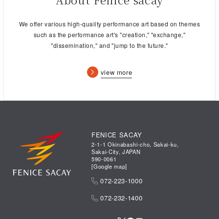
combined with the brilliance of The Orchestra Japan, the
performances can continue to move and delight you.
We offer various high-quality performance art based on themes
such as the performance art's "creation," "exchange,"
Please know that every evening I will be thinking of you with
"dissemination," and "jump to the future."
gratitude. I’m so proud of this year’s cast, orchestra and
crew, and I hope you enjoy their beautiful music and heart.
view more
Sincerely,
Richard Carsey
ハーモニージャパン株式会社／Disney on CLASSIC事務局
FENICE SACAY
2-1-1 Okinabashi-cho, Sakai-ku,
Sakai-City, JAPAN
Francesco Sasaki／ささきフランチェスコ（ナビゲーター）
590-0061
[
Google map
]
2008年より“まほうの夜の音楽会”の案内役を務める。
072-223-1000
ラジオのDJをはじめ、CM、TVや美術館展示のナレーションな
072-232-1400
ど、幅広く活躍し、2011年から現在も、東北支援活動を続けて
いる。