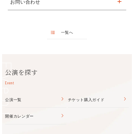
お問い合わせ
Harmony JAPAN
【第１部】
オーケストラ・ジャパン・コンサートマスター 青木高志に出
う、 まずは回復に努めたいと思います。 どうかご理解いただけ
■ 『メリー・ポピンズ リターンズ』より
演変更
ましたら幸いです。 今年のプログラムはとても特別な内容であ
キョードーインフォメーション
「メリー・ポピンズ リターンズ 序曲」、「幸せのありか」、
り、皆さまも心が高鳴るのを感じられることでしょう。 ヴォー
0570-200-888 （12:00~17:00 土日祝休み）
「小さな火を灯せ」
カリストとオーケストラはとても素晴らしく、きっとディズニ
ー・オン・クラシックを愛する皆さまに
一覧へ
＜愛を奏でる＞
■ 実写版『白雪姫』より「夢に見る〜Waiting On A Wish〜」
大きな喜びをお届けできると確信しています。 また、コンサー
■ 実写版『美女と野獣』より「ひそかな夢」
トの指揮を務めてくださる青木さん、真部さんに心より感謝申し
上げます。 お二人の献身的な姿勢と芸術性、そしてオーケスト
Event
ラ・ジャパンの輝かしい演奏が 相まって、今年のステージも皆
公演を探す
＜シンフォニック・ドリーム＞
さまを感動と喜びへと導いてくれるでしょう。 毎公演の開演時
■ 『ベイマックス』より「ビック ヒーロー シックス」、「リブ
間になると、深い感謝の念を抱いて、皆さまの事を考えていま
Event
ート」、日本版エンドソング「Story（English Version）」
す。 そして、今年のディズニー・オン・クラシックのヴォーカ
リスト、オーケストラ、スタッフを とても誇りに思っておりま
＜第２部＞
公演一覧
チケット購入ガイド
す。 彼らの奏でる美しい音楽と心温まる演奏を是非お楽しみく
■ アニメーション映画『ライオン・キング』より
ださい。 心を込めて
演奏予定曲：
THE ORCHESTRA JAPAN ／ オーケストラ・ジャパン
開催カレンダー
「サークル・オブ・ライフ」、「王様になるのが待ちきれな
リチャード・カーシー
い」、「準備をしておけ」、「ヌーの暴走」、
2015年の創立と共にデビュー。
「ハクナ・マタタ」、「愛を感じて」ほか