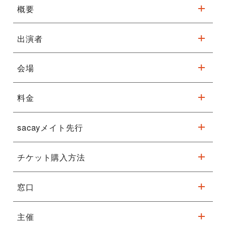
概要
NEWSニュース
2025.9.29 Mon.
出演者
「Circle of Life 〜愛を感じて」を
テーマに、アニメーション映画『ラ
会場
イオン・キング』をフィーチャー！
指揮者リチャード・カーシー 出演見合わせについて
料金
フェニーチェ堺 大ホール
ディズニー・オン・クラシック ～まほうの夜の音楽会 2025
※駐車台数が限られています。公共交通機関をご利用ください。
体調不良により出演を見合わせておりました本公演の指揮者 リ
sacayメイト先行
S席 9,300円 A席 8,000円 B席 7,500円 SS席 13,000
チャード・カーシーは、 心臓の病を患い、検査および治療のた
円 注釈付きＡ席 8,000円
詳細はこちら
めに入院しております。 医師の判断により、今後の2025年ツア
チケット購入方法
ーの出演はすべて見合わせ、 本国アメリカに戻って療養に専念
受付期間
7月3日(木)昼12:00～7月8日(火)13:00
※未就学のお子様のご入場はお断りさせていただきます。
することとなりました。
先行対象座種：SS席・S席・A席
※車椅子をご希望の場合には、キョードーインフォメーションま
でお問い合わせください。
窓口
sacayメイト
こちらから
抽選結果
7月10日(木) 13時以降順次メール配信
2025年ツアーに関しましては、リチャード・カーシーに代わり
Presentation licensed by Disney Concerts. ©Disney ※写真
※注釈付きＡ席は会場の構造上一部見えづらい可能性のあるお席
ＷＥＢ
※コンビニ決済を選択された方は、指定の期日まで
まして、 オーケストラ・ジャパン コンサートマスター 青木 高
は過去の公演です
です。
(要無料登録)
に決済手続きを行って下さい。
主催
志、真部 裕が下記日程にて指揮を務めます。 曲目に変更はござ
※ 7/21（月・祝）より受付開始(※ 各館の休館日・営業時間にご