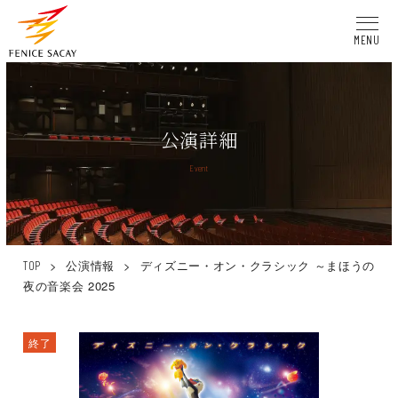
MENU
公演詳細
Event
>
公演情報
>
ディズニー・オン・クラシック ～まほうの
TOP
夜の音楽会 2025
終了