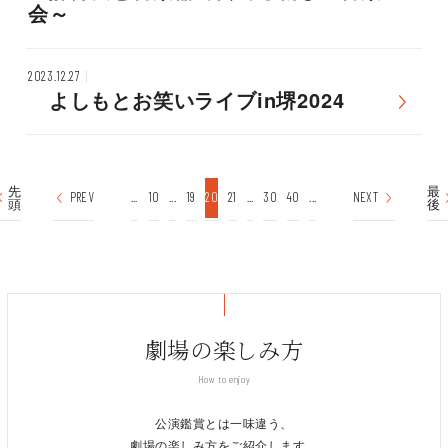
会～
2023.12.27
よしもとお笑いライブin堺2024
先
最
PREV
...
10
...
19
20
21
...
30
40
...
NEXT
頭
後
劇場の楽しみ方
How to enjoy
公演鑑賞とは一味違う、
劇場の楽しみ方をご紹介します。