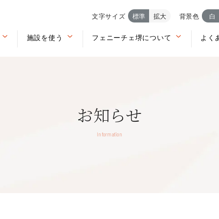
文字サイズ
標準
拡大
背景色
白
施設を使う
フェニーチェ堺について
よく
お知らせ
Information