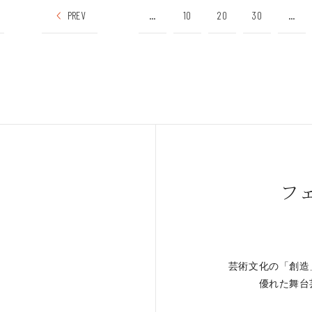
PREV
...
10
20
30
...
フ
芸術文化の「創造
。
優れた舞台