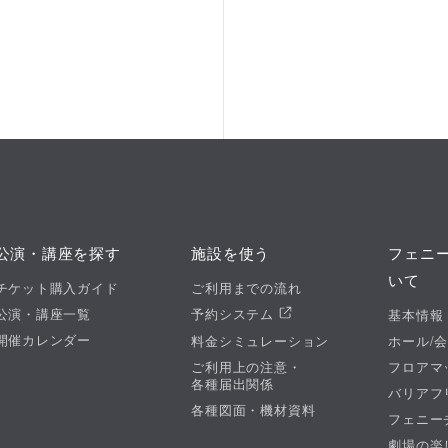
公演・講座を探す
施設を使う
フェニ
いて
チケット購入ガイド
ご利用までの流れ
公演・講座一覧
予約システム
基本情報
開催カレンダー
料金シミュレーション
ホール/
ご利用上の注意・
フロアマ
各種届出関係
バリアフ
各種図面・機材資料
フェニー
劇場の楽