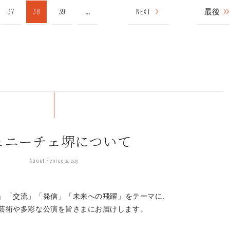
37
38
39
...
NEXT
最後
ェニーチェ堺について
About Fenice sacay
」「交流」「発信」
「未来への飛躍」をテーマに、
芸術や多彩な公演を皆さまにお届けします。