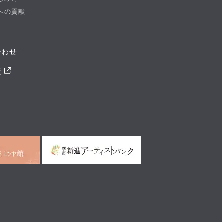
への貢献
合わせ
度