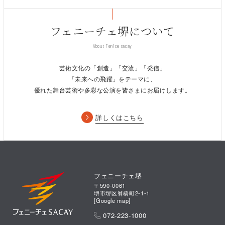
フェニーチェ堺について
About Fenice sacay
芸術文化の「創造」「交流」「発信」
「未来への飛躍」をテーマに、
優れた舞台芸術や多彩な公演を皆さまにお届けします。
詳しくはこちら
フェニーチェ堺
〒590-0061
堺市堺区翁橋町2-1-1
[
Google map
]
072-223-1000